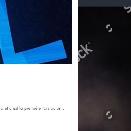
ent sur Disney Plus et pas au cinéma et c'est la première fois qu'un...