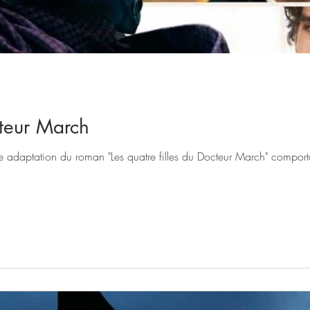
cteur March
De: Greta Gerwig Cette