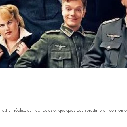
De: Taika Waititi Taika Waititi est un réalisateur iconoclaste, quelques peu surestimé