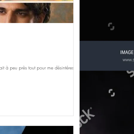
 4ème adaptation du roman "Les quatre filles du Docteur March" comportait à peu près tout pour me désintéresser...