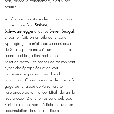
Bon, disons le franchement, c’est super 
bourrin.
Je  n’ai pas l’habitude des films d’action 
un peu cons à la 
Stalone, 
Schwarzenegger
 et autres 
Steven Seagal
. 
Et bon en fait, on est pile dans  cette 
typologie. Je ne m’attendais certes pas à 
du Shakespeare mais à  un minimum de 
scénario et la ça tient réellement sur un 
ticket de métro. Les scènes de baston sont 
hyper chorégraphiées et on voit 
clairement le  pognon mis dans la 
production. On nous montre des tueurs à 
gage au  château de Versailles, sur 
l’esplanade devant la tour Effeil, devant le 
 sacré cœur. Bref une très belle pub pour 
Paris totalement non crédible  et avec un 
accumulation de scènes ridicules. 