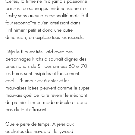
Certes, la firme ne m’a jamais passionné 
par ses  personnages unidimensionnel et 
flashy sans aucune personnalité mais là il 
faut reconnaître qu’en atterissant dans 
l’infiniment petit et donc une autre 
dimension, on explose tous les records. 
Déja le film est très  laid avec des 
personnages kitchs à souhait dignes des 
pires nanars de Sf  des années 60 et 70. 
les héros sont insipides et faussement 
cool.  L’humour est à chier et les 
mauvaises idées pleuvent comme le super 
mauvais goût de faire revenir le méchant 
du premier film en mode ridicule et donc 
pas du tout effrayant.
Quelle perte de temps! A jeter aux 
oubliettes des navets d’Hollywood. 