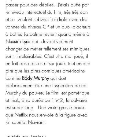
passer pour des débiles.  J’étais outré par 
le niveau intellectuel du film, très très con 
et se  voulant subversif et drôle avec des 
vannes du niveau CP et un duo  d’acteurs 
à baffer. La palme revient quand même à 
Nassim Lyes
 qui  devrait vraiment 
changer de métier tellement ses mimiques 
sont  imblairables. C’est ultra mal joué, il 
en fait des caisses et sur joue  tout encore 
pire que les pires comiques américains 
comme 
Eddy Murphy
 qui doit 
probablement être une inspiration de ce 
Murphy du pauvre. Le film  est pathétique 
et malgré sa durée de 1h42, le calvaire 
est super long.  Une vraie grosse bouse 
que Netflix nous envoie à la figure avec 
le  sourire. Navrant.
La piste aux Lapins :