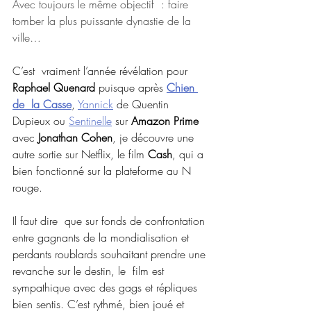
Avec toujours le même objectif  : faire 
tomber la plus puissante dynastie de la 
ville…
C’est  vraiment l’année révélation pour 
Raphael Quenard
 puisque après 
Chien 
de  la Casse
, 
Yannick
 de Quentin 
Dupieux ou 
Sentinelle
 sur 
Amazon Prime
avec 
Jonathan Cohen
, je découvre une 
autre sortie sur Netflix, le film 
Cash
, qui a 
bien fonctionné sur la plateforme au N 
rouge.
Il faut dire  que sur fonds de confrontation 
entre gagnants de la mondialisation et  
perdants roublards souhaitant prendre une 
revanche sur le destin, le  film est 
sympathique avec des gags et répliques 
bien sentis. C’est rythmé, bien joué et 