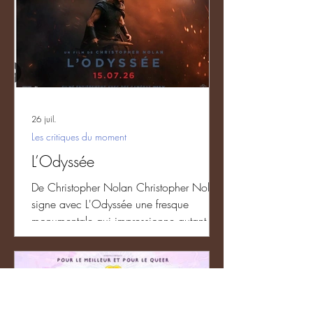
26 juil.
Les critiques du moment
L’Odyssée
De Christopher Nolan Christopher Nolan
signe avec L'Odyssée une fresque
monumentale qui impressionne autant par
sa démesure que par sa retenue. Loin de
se limiter à une démonstration technique,
le réalisateur transforme le poème
d'Homère en une œuvre profondément
humaine où le spectaculaire sert