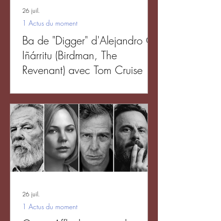
26 juil.
1 Actus du moment
Ba de "Digger" d'Alejandro G.
Iñárritu (Birdman, The
Revenant) avec Tom Cruise
26 juil.
1 Actus du moment