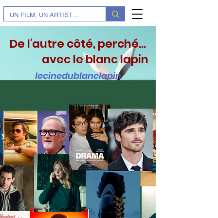
De l'autre côté, perché...
avec le blanc lapin
lecinedublanclapin