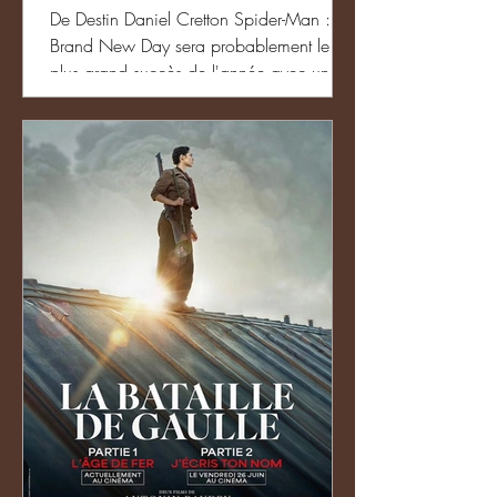
De Destin Daniel Cretton Spider-Man :
Brand New Day sera probablement le
plus grand succès de l'année avec un
box-office délirant de 1,3 milliards de
dollars en à peine 100 jours
d'exploitation et les 2 milliards qui seront
dépassés en fin de course. On peut
expliquer ceci par l'immense popularité
du super héros à la toile tissée, la
popularité très forte du couple à la ville
Tom Holland & Zendaya, d'ailleurs
présents dans L'Odyssée de Nolan,
l'autre blockbuster du moment. Et