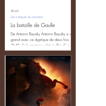
26 juil.
Les critiques du moment
La bataille de Gaulle
De Antonin Baudry Antonin Baudry a vu
grand avec ce dyptique de deux fois
2h40. Si le premier volet souffre d’un
académisme parfois trop prégnant, il est
porté par son acteur principal, Simon
Abkarian, très crédible en Charles de
Gaulle à la fois très raide et droit dans
ses bottes mais porté par une morale et
des valeurs qui en ont fait le personnage
historique qu’on connaît. Le plus
passionnant des deux films reste ce jeu
d’échecs politique où l’homme va
connaître de nombr