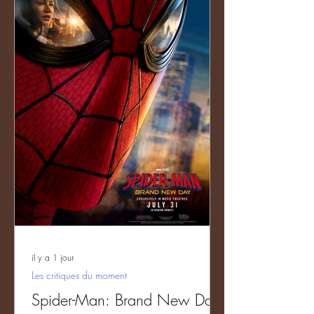
l'armure magique". Même si Nicholas
Galitzine apporte de l'humour à son
personnage, et que le film assume son
kitch à fond les ballons, le film reste très
mauvais. En fait en partant d'une histoire
aussi conne au départ qui s'inspire de
Flash
il y a 1 jour
Les critiques du moment
Spider-Man: Brand New Day