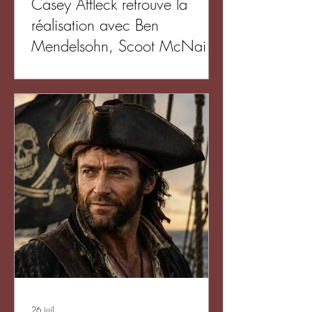
Casey Affleck retrouve la
réalisation avec Ben
Mendelsohn, Scoot McNairy
et Nick Nolte
26 juil.