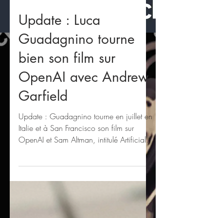
6 juil. 2025
Update : Luca
Guadagnino tourne
bien son film sur
OpenAI avec Andrew
Garfield
Update : Guadagnino tourne en juillet en
Italie et à San Francisco son film sur
OpenAI et Sam Altman, intitulé Artificial.
Le casting réunit Andrew Garfield, Melissa
Barrera et Yura Borisov. Avec le report,
voire l’annulation probable de Sgt. Rock,