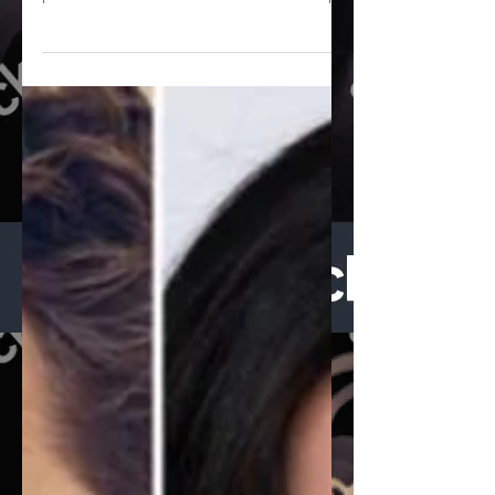
, Luca Guadagnino confronte une
professeure de Yale à une accusation qui
fissure autant son entourage que ses
propres certitudes. Julia Roberts incarne
cette figure prise en étau, incapable de
choisir entre loyauté personnelle et
principes affichés, dans un récit qui puise
dans les crispations post-#MeToo pour
bâtir un drame où chacun protège son
pré carré. Malgré ses ambitions —
questionner les hiérarchies académiques,
les angles mort