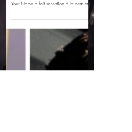
Queer
De Luca Guadagnino Luca Guadagnino ,
réalisateur du magnifique Call Me By
Your Name a fait sensation à la dernière
à la Mostra de Venise avec cette
adaptation du roman Queer de William
S. Burroughs . Daniel Craig y joue un
avatar de l’écrivain célèbre pour son
œuvre mais aussi sa consommation de
drogue et sa vie tourmentée. Ici il s’agira
d’un roman semi-autobiographique écrit
entre 1951 et 1953 et publié en 1985.
On y suit un célèbre écrivain, Lee, qui a
fui les Etats-U