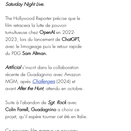
Saturday Night Live
.
The Hollywood Reporter précise que le 
film retracera la lutte de pouvoir 
tumultueuse chez 
OpenAI
 en 2022-
2023, lors du lancement de 
ChatGPT,
avec le limogeage puis le retour rapide 
du PDG 
Sam Altman.
Artificial
 s’inscrit dans la collaboration 
récente de Guadagnino avec Amazon 
MGM, après 
Challengers
 (2024) et 
avant 
After the Hunt
, attendu en octobre.
Suite à l’abandon de 
Sgt. Rock
 avec 
Colin Farrell, Guadagnino 
a choisi ce 
projet, qu’il espère tourner cet été en Italie.
Ce nouveau film marque un nouveau 