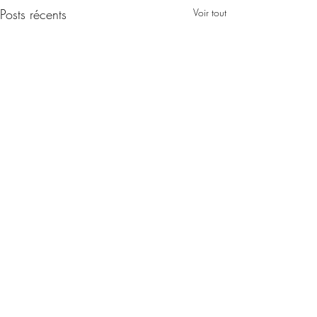
Posts récents
Voir tout
Commentaires
0.0/5 (0)