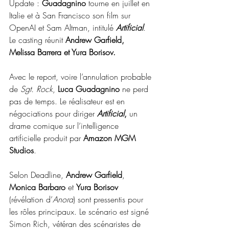
Update : 
Guadagnino
 tourne en juillet en 
Italie et à San Francisco son film sur 
OpenAI et Sam Altman, intitulé 
Artificial
. 
Le casting réunit 
Andrew Garfield, 
Melissa Barrera et Yura Borisov.
Avec le report, voire l’annulation probable 
de 
Sgt. Rock
, 
Luca Guadagnino
 ne perd 
pas de temps. Le réalisateur est en 
négociations pour diriger 
Artificial
,
 un 
drame comique sur l’intelligence 
artificielle produit par 
Amazon MGM 
Studios
.
Selon Deadline, 
Andrew Garfield
, 
Monica Barbaro
 et 
Yura Borisov
(révélation d’
Anora
) sont pressentis pour 
les rôles principaux. Le scénario est signé 
Simon Rich, vétéran des scénaristes de 