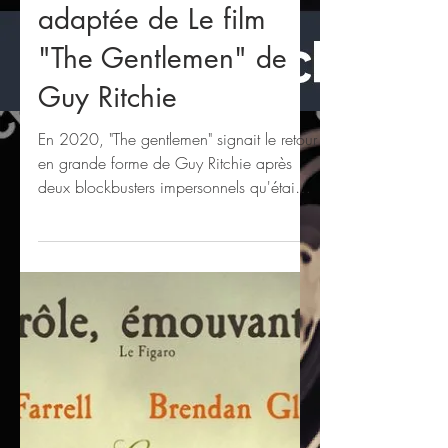
Ba de la série Netflix
adaptée de Le film
"The Gentlemen" de
Guy Ritchie
En 2020, "The gentlemen" signait le retour
en grande forme de Guy Ritchie après
deux blockbusters impersonnels qu'étaient
La légende du...