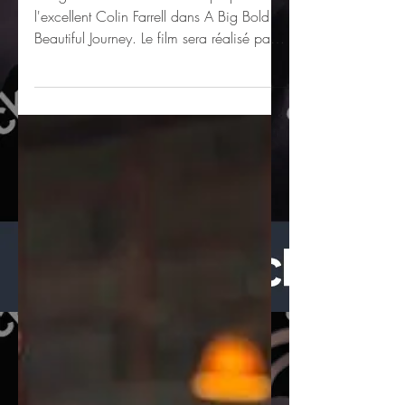
Margot Robbie donnera la réplique à
l'excellent Colin Farrell dans A Big Bold
Beautiful Journey. Le film sera réalisé par
Kogonada,...