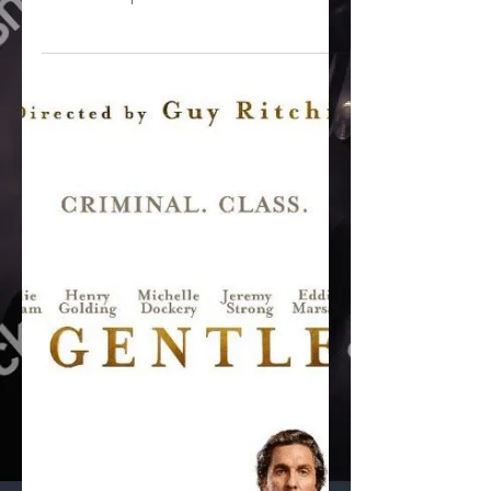
Inisheer
De : Martin McDonagh Le réalisateur
anglais Martin McDonagh est très doué
mais tourne peu. 3 Billboards : Les
panneaux de la vengeance...