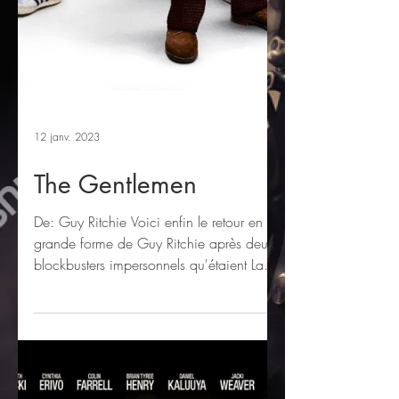
12 janv. 2023
The Gentlemen
De: Guy Ritchie Voici enfin le retour en
grande forme de Guy Ritchie après deux
blockbusters impersonnels qu'étaient La