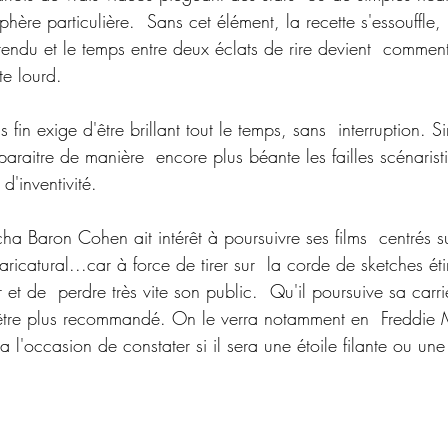
hère particulière.  Sans cet élément, la recette s'essouffle, 
tendu et le temps entre deux éclats de rire devient  comment
te lourd.
 fin exige d'être brillant tout le temps, sans  interruption. S
pparaitre de manière  encore plus béante les failles scénaristi
d'inventivité.
ha Baron Cohen ait intérêt à poursuivre ses films  centrés s
icatural...car à force de tirer sur  la corde de sketches étir
r et de  perdre très vite son public.  Qu'il poursuive sa carri
 être plus recommandé. On le verra notamment en  Freddie
a l'occasion de constater si il sera une étoile filante ou une 