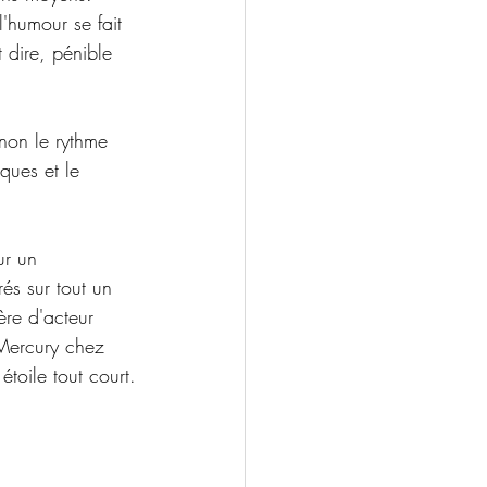
l'humour se fait 
 dire, pénible 
inon le rythme 
ques et le 
ur un 
és sur tout un 
ère d'acteur  
 Mercury chez
étoile tout court.