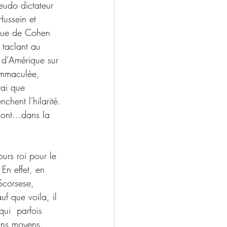
udo dictateur 
ussein et 
ue de Cohen  
 taclant au 
 d’Amérique sur 
immaculée, 
rai que 
chent l'hilarité. 
ont...dans la 
ours roi pour le 
En effet, en  
Scorsese, 
uf que voila, il 
ui  parfois 
ains moyens. 