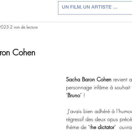
 2023
2 min de lecture
r 5.
ron Cohen 
Sacha Baron Cohen
 revient
personnage infâme à souhait 
"
Bruno
" !
 J'avais bien adhéré à l'humour débilo 
régressif des deux opus précé
thème de "t
he dictator
"  ouvra