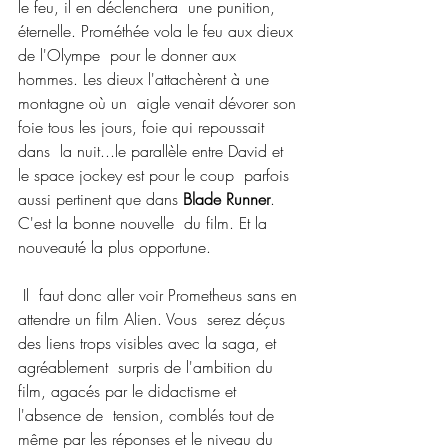
le feu, il en déclenchera  une punition, 
éternelle. Prométhée vola le feu aux dieux 
de l'Olympe  pour le donner aux 
hommes. Les dieux l'attachèrent à une 
montagne où un  aigle venait dévorer son 
foie tous les jours, foie qui repoussait 
dans  la nuit...le parallèle entre David et 
le space jockey est pour le coup  parfois 
aussi pertinent que dans 
Blade Runner
. 
C'est la bonne nouvelle  du film. Et la 
nouveauté la plus opportune.
 Il  faut donc aller voir Prometheus sans en 
attendre un film Alien. Vous  serez déçus 
des liens trops visibles avec la saga, et 
agréablement  surpris de l'ambition du 
film, agacés par le didactisme et 
l'absence de  tension, comblés tout de 
même par les réponses et le niveau du 