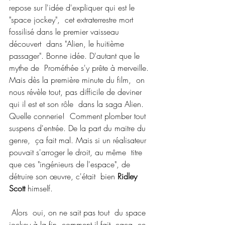
repose sur l'idée d'expliquer qui est le 
"space jockey",  cet extraterrestre mort 
fossilisé dans le premier vaisseau 
découvert  dans "Alien, le huitième 
passager". Bonne idée. D'autant que le 
mythe de  Prométhée s'y prête à merveille. 
Mais dès la première minute du film,  on 
nous révèle tout, pas difficile de deviner 
qui il est et son rôle  dans la saga Alien. 
Quelle connerie!  Comment plomber tout 
suspens d'entrée. De la part du maitre du 
genre,  ça fait mal. Mais si un réalisateur 
pouvait s'arroger le droit, au même  titre 
que ces "ingénieurs de l'espace", de 
détruire son œuvre, c'était  bien 
Ridley 
Scott
 himself.
 Alors  oui, on ne sait pas tout  du space 
jockey à la fin, comment il fait  caca, ce 