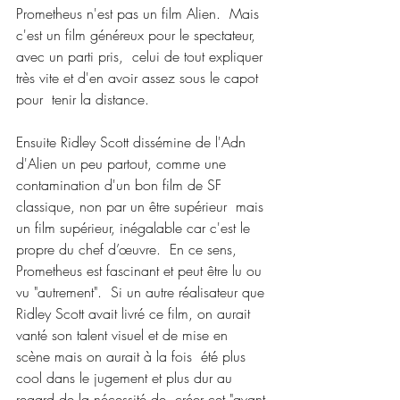
Prometheus n'est pas un film Alien.  Mais 
c'est un film généreux pour le spectateur, 
avec un parti pris,  celui de tout expliquer 
très vite et d'en avoir assez sous le capot 
pour  tenir la distance. 
Ensuite Ridley Scott dissémine de l'Adn 
d'Alien un peu partout, comme une  
contamination d'un bon film de SF 
classique, non par un être supérieur  mais 
un film supérieur, inégalable car c'est le 
propre du chef d’œuvre.  En ce sens, 
Prometheus est fascinant et peut être lu ou 
vu "autrement".  Si un autre réalisateur que 
Ridley Scott avait livré ce film, on aurait  
vanté son talent visuel et de mise en 
scène mais on aurait à la fois  été plus 
cool dans le jugement et plus dur au 
regard de la nécessité de  créer cet "avant 