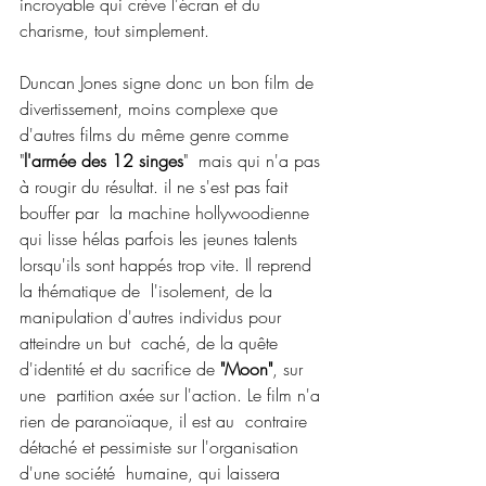
incroyable qui crève l'écran et du 
charisme, tout simplement.
Duncan Jones signe donc un bon film de 
divertissement, moins complexe que 
d'autres films du même genre comme 
"
l'armée des 12 singes
"  mais qui n'a pas 
à rougir du résultat. il ne s'est pas fait 
bouffer par  la machine hollywoodienne 
qui lisse hélas parfois les jeunes talents  
lorsqu'ils sont happés trop vite. Il reprend 
la thématique de  l'isolement, de la 
manipulation d'autres individus pour 
atteindre un but  caché, de la quête 
d'identité et du sacrifice de 
"Moon"
, sur 
une  partition axée sur l'action. Le film n'a 
rien de paranoïaque, il est au  contraire 
détaché et pessimiste sur l'organisation 
d'une société  humaine, qui laissera 