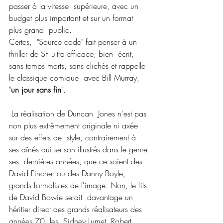
passer à la vitesse  supérieure, avec un 
budget plus important et sur un format 
plus grand  public.
Certes,  "Source code" fait penser à un 
thriller de SF ultra efficace, bien  écrit, 
sans temps morts, sans clichés et rappelle 
le classique comique  avec Bill Murray, 
"
un jour sans fin
".
 La réalisation de Duncan  Jones n'est pas 
non plus extrêmement originale ni axée 
sur des effets de  style, contrairement à 
ses aînés qui se son illustrés dans le genre 
ses  dernières années, que ce soient des 
David Fincher ou des Danny Boyle,  
grands formalistes de l'image. Non, le fils 
de David Bowie serait  davantage un 
héritier direct des grands réalisateurs des 
années 70, les  Sidney Lumet, Robert 