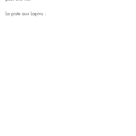
La piste aux Lapins :
Jake Gyllenhaal
Duncan Jones
Source Code
Critiques 2011