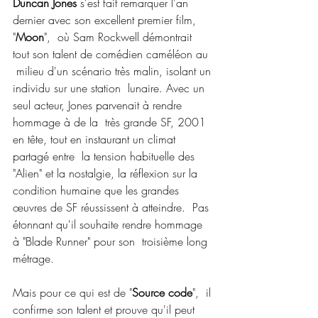
Duncan Jones
 s'est fait remarquer l'an 
dernier avec son excellent premier film, 
"
Moon
",  où Sam Rockwell démontrait 
tout son talent de comédien caméléon au 
 milieu d'un scénario très malin, isolant un 
individu sur une station  lunaire. Avec un 
seul acteur, Jones parvenait à rendre 
hommage à de la  très grande SF, 2001 
en tête, tout en instaurant un climat 
partagé entre  la tension habituelle des 
"Alien" et la nostalgie, la réflexion sur la  
condition humaine que les grandes 
œuvres de SF réussissent à atteindre.  Pas 
étonnant qu'il souhaite rendre hommage 
à "Blade Runner" pour son  troisième long 
métrage.
Mais pour ce qui est de "
Source code
",  il 
confirme son talent et prouve qu'il peut 