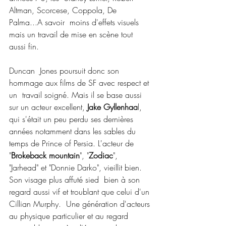
Altman, Scorcese, Coppola, De 
Palma...A savoir  moins d'effets visuels 
mais un travail de mise en scène tout 
aussi fin.
Duncan  Jones poursuit donc son 
hommage aux films de SF avec respect et 
un  travail soigné. Mais il se base aussi 
sur un acteur excellent, 
Jake Gyllenhaa
l, 
qui s'était un peu perdu ses dernières 
années notamment dans les sables du 
temps de Prince of Persia. L'acteur de 
"
Brokeback mountain
", "
Zodiac
",  
"Jarhead" et "Donnie Darko", vieillit bien. 
Son visage plus affuté sied  bien à son 
regard aussi vif et troublant que celui d'un 
Cillian Murphy.  Une génération d'acteurs 
au physique particulier et au regard  