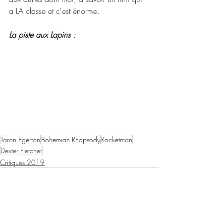
a LA classe et c'est énorme.
La piste aux Lapins :
Taron Egerton
Bohemian Rhapsody
Rocketman
Dexter Fletcher
Critiques 2019