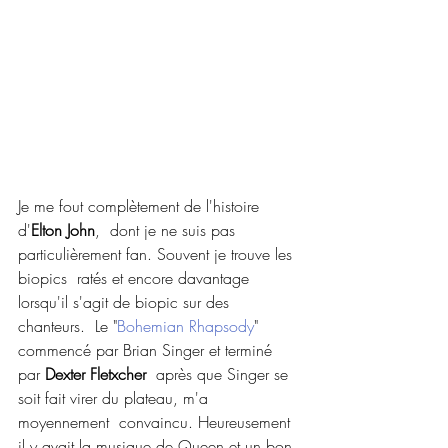
Je me fout complètement de l'histoire 
d'
Elton John
,  dont je ne suis pas 
particulièrement fan. Souvent je trouve les 
biopics  ratés et encore davantage 
lorsqu'il s'agit de biopic sur des 
chanteurs.  Le "
Bohemian Rhapsody
" 
commencé par Brian Singer et terminé 
par 
Dexter Fletxcher
  après que Singer se 
soit fait virer du plateau, m'a 
moyennement  convaincu. Heureusement 
il y avait la musique de Queen et un bon 