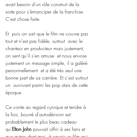
avait besoin d'un rôle construit de la  
sorte pour s'émanciper de la franchise. 
C'est chose faite.
Et  puis on sait que le film ne couvre pas 
tout et n'est pas fidèle, surtout  avec le 
chanteur en producteur mais justement, 
on sent qu'il s'en amuse  et nous envoie 
justement un message simple, il a galéré 
personnellement  et a été très seul une 
bonne part de sa carrière. Et c'est surtout 
un  survivant parmi les pop stars de cette 
époque.
Ce conte au regard cynique et tendre à 
la fois, bourré d'autodérision est 
probablement le plus beau cadeau 
qu'
Elton John
 pouvait offrir à ses fans et 
aux autres dont moi, à savoir un film qui 