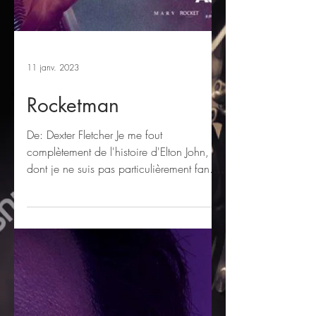
11 janv. 2023
Rocketman
De: Dexter Fletcher Je me fout
complètement de l'histoire d'Elton John,
dont je ne suis pas particulièrement fan.
Souvent je trouve les...