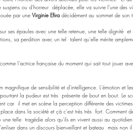
e suspens ou d'horreur  déplacée, elle va suivre l'une des v
 jouée par une 
Virginie Efira
 décidément au sommet de son t
m sur ses épaules avec une telle retenue, une telle dignité  e
ations, sa perdition avec un tel  talent qu'elle mérite ample
e comme l'actrice française du moment qui sait tout jouer av
lm magnifique de sensibilité et d'intelligence. L'émotion et le
t pourtant la pudeur est très  présente de bout en bout. Le sc
ent car  il met en scène la perception différente des victimes
 place dans la société et çà c'est très très  fort. Comment de
 une telle  tragédie alors qu'ils en vivent aussi au quotidien.
 s'enliser dans un discours bienveillant et bateau  mais non i