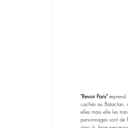
"Revoir Paris" r
eprend 
cachés au Bataclan, de
elles mais elle les tra
personnages sont de fi
ainsi à  faire percevoi