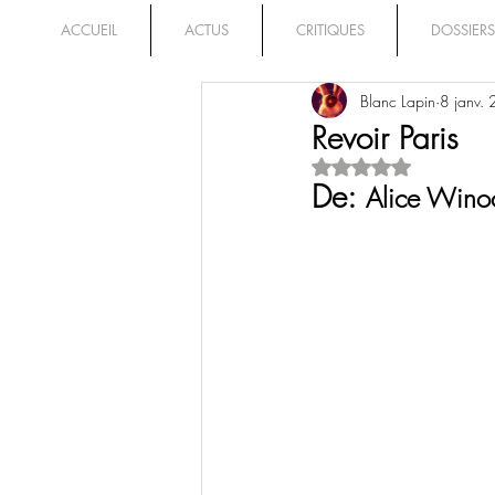
ACCUEIL
ACTUS
CRITIQUES
DOSSIERS
Blanc Lapin
8 janv.
Revoir Paris
Noté NaN étoiles su
De: 
Alice Wino