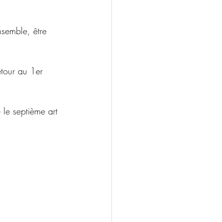
nsemble, être 
tour au 1er 
 le septième art 