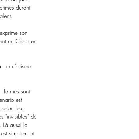
ictimes durant 
alent.
t exprime son 
ment un César en 
ec un réalisme 
s  larmes sont 
enario est 
 selon leur  
s "invisibles" de 
 Là aussi la  
l est simplement 