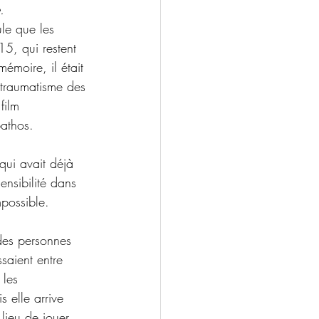
.
le que les 
5, qui restent 
émoire, il était 
  traumatisme des 
film 
pathos.
 qui avait déjà 
ensibilité dans 
impossible.
es personnes  
saient entre 
 les 
 elle arrive 
 lieu de jouer 