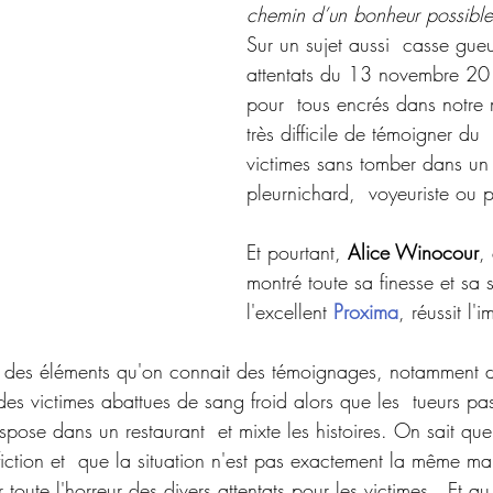
chemin d’un bonheur possible
Sur un sujet aussi  casse gueu
attentats du 13 novembre 201
pour  tous encrés dans notre m
très difficile de témoigner du
victimes sans tomber dans un 
pleurnichard,  voyeuriste ou 
Et pourtant, 
Alice Winocour
,
montré toute sa finesse et sa s
l'excellent 
Proxima
, réussit l'
 des éléments qu'on connait des témoignages, notamment d
s victimes abattues de sang froid alors que les  tueurs pas
nspose dans un restaurant  et mixte les histoires. On sait que
ction et  que la situation n'est pas exactement la même mais
r toute l'horreur des divers attentats pour les victimes.  Et au