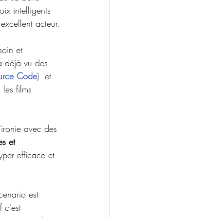
ix intelligents 
 excellent acteur.
soin et  
 a déjà vu des 
urce Code
)  et 
les films 
'ironie avec des 
s et 
per efficace et 
enario est 
 c'est 