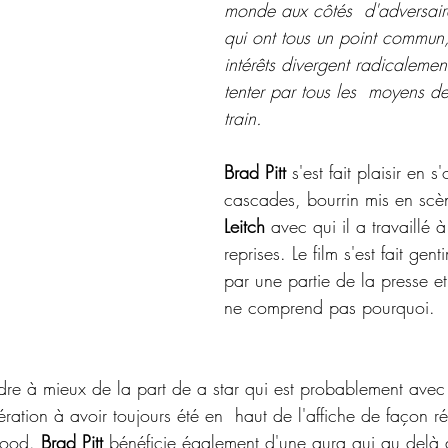
monde aux côtés  d'adversair
qui ont tous un point commun,
intérêts divergent radicalement.
tenter par tous les  moyens d
train.
Brad Pitt
 s'est fait plaisir en s
cascades, bourrin mis en scè
Leitch
 avec qui il a travaillé à
reprises. Le film s'est fait gen
par une partie de la presse et
ne comprend pas pourquoi.
ndre à mieux de la part de a star qui est probablement avec
ration à avoir toujours été en  haut de l'affiche de façon ré
wood. 
Brad Pitt
 bénéficie également d'une aura qui au delà 