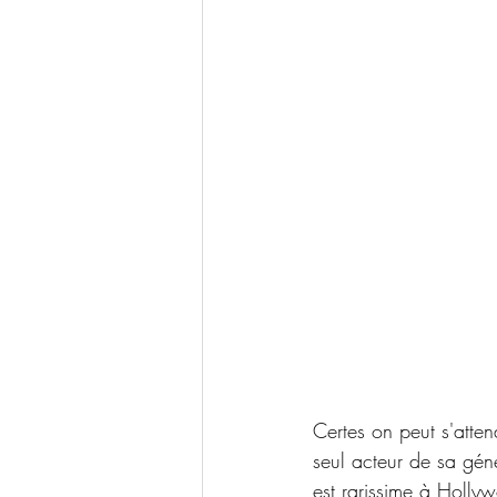
Certes on peut s'atte
seul acteur de sa géné
est rarissime à Holly