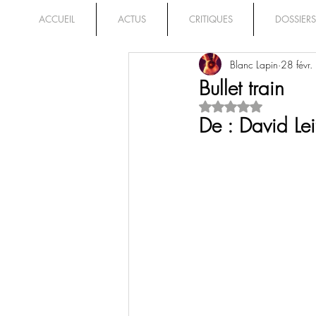
ACCUEIL
ACTUS
CRITIQUES
DOSSIERS
Blanc Lapin
28 févr
Bullet train
Noté NaN étoiles su
De : David Lei