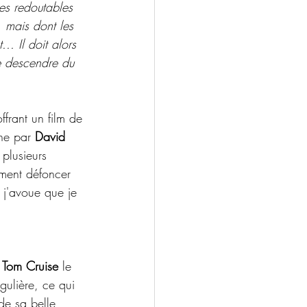
es redoutables 
 mais dont les  
.. Il doit alors 
e descendre du 
'offrant un film de 
ne par
 David 
 plusieurs 
timent défoncer 
 j'avoue que je 
 
Tom Cruise
 le 
gulière, ce qui 
de sa belle 