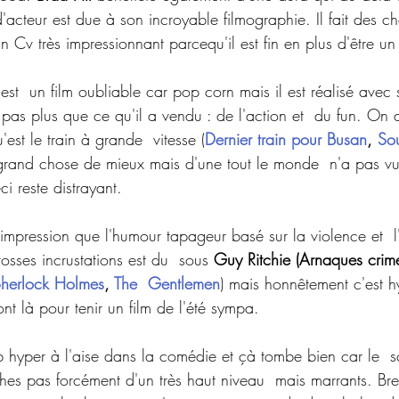
'acteur est due à son incroyable filmographie. Il fait des cho
un Cv très impressionnant parcequ'il est fin en plus d'être un
 
est  un film oubliable car pop corn mais il est réalisé avec 
e pas plus que ce qu'il a vendu : de l'action et  du fun. On
'est le train à grande  vitesse (
Dernier train pour Busan
, 
So
 grand chose de mieux mais d'une tout le monde  n'a pas vu 
i reste distrayant.
impression que l'humour tapageur basé sur la violence et  l
grosses incrustations est du  sous 
Guy Ritchie (Arnaques crime
herlock Holmes
, 
The  Gentlemen
) mais honnêtement c'est hy
nt là pour tenir un film de l'été sympa.
hyper à l'aise dans la comédie et çà tombe bien car le  sc
es pas forcément d'un très haut niveau  mais marrants. Bref