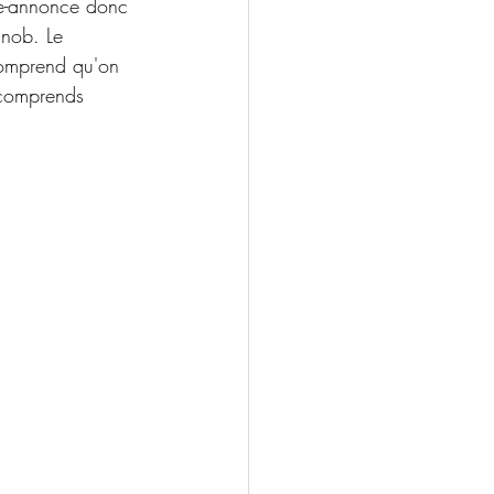
nde-annonce donc 
snob. Le  
 comprend qu'on 
 comprends 