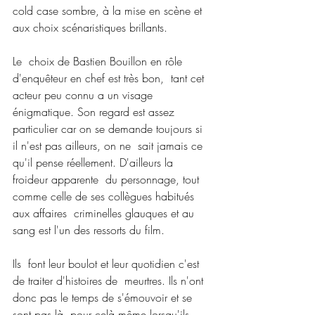
cold case sombre, à la mise en scène et 
aux choix scénaristiques brillants.
Le  choix de Bastien Bouillon en rôle 
d'enquêteur en chef est très bon,  tant cet 
acteur peu connu a un visage 
énigmatique. Son regard est assez  
particulier car on se demande toujours si 
il n'est pas ailleurs, on ne  sait jamais ce 
qu'il pense réellement. D'ailleurs la 
froideur apparente  du personnage, tout 
comme celle de ses collègues habitués 
aux affaires  criminelles glauques et au 
sang est l'un des ressorts du film.
Ils  font leur boulot et leur quotidien c'est 
de traiter d'histoires de  meurtres. Ils n'ont 
donc pas le temps de s'émouvoir et se 
sont pas là  pour celà même lorsqu'ils 