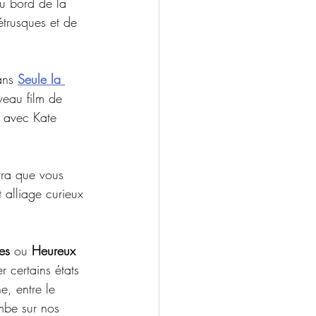
du bord de la 
étrusques et de 
ans 
Seule la 
veau film de  
r avec Kate 
rra que vous 
 alliage curieux 
es
 ou 
Heureux 
 certains états 
e, entre le 
mbe sur nos 