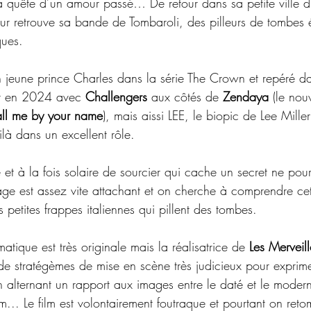
 la quête d’un amour passé… De retour dans sa petite ville 
hur retrouve sa bande de Tombaroli, des pilleurs de tombes 
ques.
n jeune prince Charles dans la série The Crown et repéré d
nt en 2024 avec 
Challengers
 aux côtés de 
Zendaya
 (le nou
ll me by your name
), mais aissi LEE, le biopic de Lee Mille
ilà dans un excellent rôle.
 et à la fois solaire de sourcier qui cache un secret ne pou
ge est assez vite attachant et on cherche à comprendre cet
s petites frappes italiennes qui pillent des tombes.
tique est très originale mais la réalisatrice de 
Les Merveill
de stratégèmes de mise en scène très judicieux pour exprimer
 alternant un rapport aux images entre le daté et le modern
. Le film est volontairement foutraque et pourtant on reto