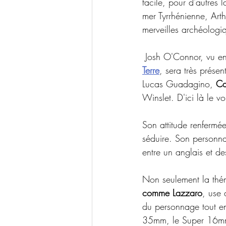
facile, pour d'autres
mer Tyrrhénienne, Art
merveilles archéologi
 Josh O'Connor, vu e
Terre
, sera très prése
Lucas Guadagino, 
Ca
Winslet. D'ici là le vo
Son attitude renfermée
séduire. Son personna
entre un anglais et de
Non seulement la théma
comme Lazzaro
, use 
du personnage tout en
35mm, le Super 16mm..