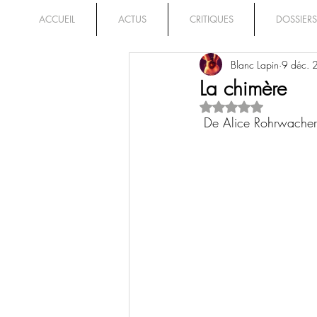
ACCUEIL
ACTUS
CRITIQUES
DOSSIERS
Blanc Lapin
9 déc.
La chimère
Noté NaN étoiles su
 De Alice Rohrwacher