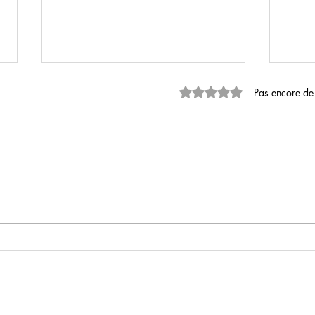
Noté 0 étoile sur 5.
Pas encore de
Maes
Rebel Moon - enfant du feu