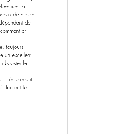
lessures, à 
mépris de classe 
s dépendant de 
 comment et 
e, toujours 
e un excellent  
n booster le 
ut  très prenant, 
, forcent le 