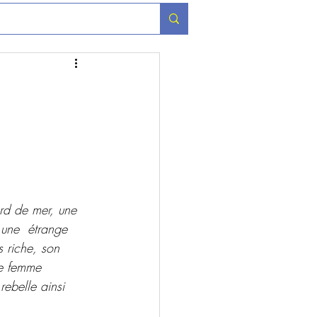
rd de mer, une 
une  étrange 
s riche, son 
ne femme 
rebelle ainsi 