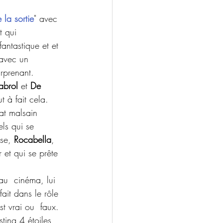
 la sortie
" avec 
t qui 
fantastique et et 
avec un 
rprenant. 
abrol
 et 
De 
t à fait cela.
mat malsain 
els qui se 
se, 
Rocabella
, 
 et qui se prête 
au  cinéma, lui 
ait dans le rôle 
t vrai ou  faux. 
ting 4 étoiles, 