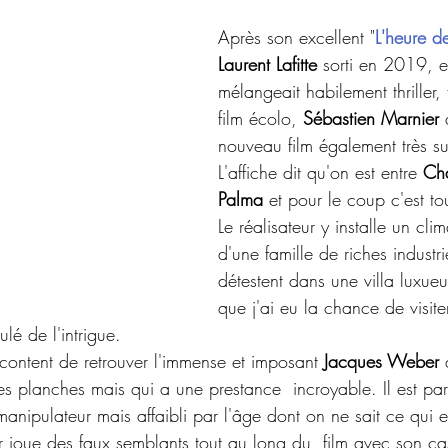
Après son excellent "
L'heure de
Laurent Lafitte
 sorti en 2019, e
mélangeait habilement thriller, 
film écolo, 
Sébastien Marnier
 
nouveau film également très su
L'affiche dit qu'on est entre 
Ch
Palma
 et pour le coup c'est tou
Le réalisateur y installe un cli
d'une famille de riches industri
détestent dans une villa luxueu
que j'ai eu la chance de visiter
lé de l'intrigue.
content de retrouver l'immense et imposant 
Jacques Weber
 
les planches mais qui a une prestance  incroyable. Il est parf
anipulateur mais affaibli par l'âge dont on ne sait ce qui es
eur joue des faux semblants tout au long du  film avec son cas