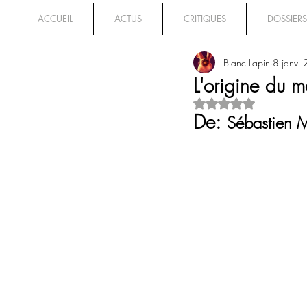
ACCUEIL
ACTUS
CRITIQUES
DOSSIERS
Blanc Lapin
8 janv.
L'origine du m
Noté NaN étoiles su
De: 
Sébastien 