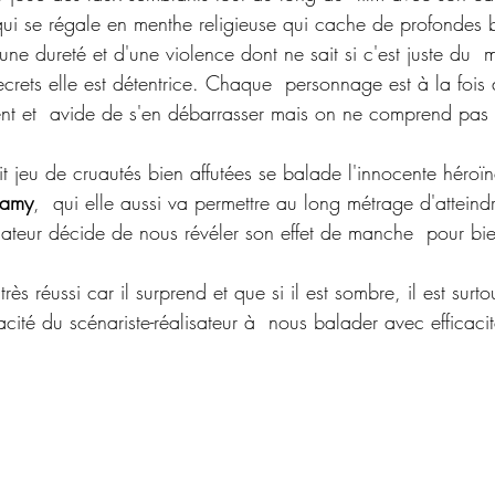
qui se régale en menthe religieuse qui cache de profondes b
d'une dureté et d'une violence dont ne sait si c'est juste du  
ecrets elle est détentrice. Chaque  personnage est à la foi
rgent et  avide de s'en débarrasser mais on ne comprend pas
it jeu de cruautés bien affutées se balade l'innocente héroïn
lamy
,  qui elle aussi va permettre au long métrage d'atteindr
sateur décide de nous révéler son effet de manche  pour bie
 très réussi car il surprend et que si il est sombre, il est surto
cité du scénariste-réalisateur à  nous balader avec efficacité