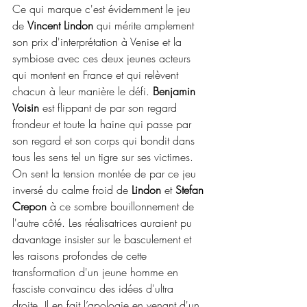
Ce qui marque c'est évidemment le jeu 
de 
Vincent Lindon
 qui mérite amplement 
son prix d'interprétation à Venise et la 
symbiose avec ces deux jeunes acteurs 
qui montent en France et qui relèvent 
chacun à leur manière le défi. 
Benjamin 
Voisin 
est flippant de par son regard 
frondeur et toute la haine qui passe par 
son regard et son corps qui bondit dans 
tous les sens tel un tigre sur ses victimes. 
On sent la tension montée de par ce jeu 
inversé du calme froid de
 Lindon 
et 
Stefan 
Crepon
 à ce sombre bouillonnement de 
l'autre côté. Les réalisatrices auraient pu 
davantage insister sur le basculement et 
les raisons profondes de cette 
transformation d'un jeune homme en 
fasciste convaincu des idées d'ultra 
droite. Il en fait l’apologie en venant d'un 