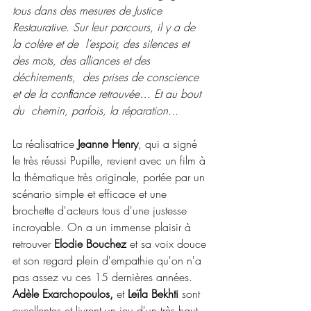
tous dans des mesures de Justice  
Restaurative. Sur leur parcours, il y a de 
la colère et de  l’espoir, des silences et 
des mots, des alliances et des 
déchirements,  des prises de conscience 
et de la conﬁance retrouvée… Et au bout 
du  chemin, parfois, la réparation...
La réalisatrice 
Jeanne Henry
, qui a signé 
le très réussi Pupille, revient avec un film à 
la thématique très originale, portée par un 
scénario simple et efficace et une 
brochette d'acteurs tous d'une justesse 
incroyable. On a un immense plaisir à 
retrouver 
Elodie Bouchez 
et sa voix douce 
et son regard plein d'empathie qu'on n'a 
pas assez vu ces 15 dernières années.  
Adèle Exarchopoulos, 
et
 Leïla Bekhti
 sont 
excellentes et livrent un jeu d'un très haut 