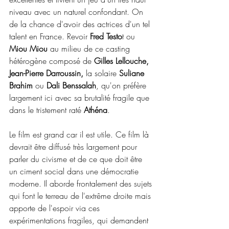
niveau avec un naturel confondant. On 
de la chance d'avoir des actrices d'un tel 
talent en France. Revoir
 Fred Testo
t ou 
Miou Miou 
au milieu de ce casting 
hétérogène composé de
 Gilles Lellouche, 
Jean-Pierre Darroussin,
 la solaire 
Suliane 
Brahim
 ou 
Dali Benssalah
, qu'on préfère 
largement ici avec sa brutalité fragile que 
dans le tristement raté 
Athéna
.
Le film est grand car il est utile. Ce film là 
devrait être diffusé très largement pour 
parler du civisme et de ce que doit être 
un ciment social dans une démocratie 
moderne. Il aborde frontalement des sujets 
qui font le terreau de l'extrême droite mais 
apporte de l'espoir via ces 
expérimentations fragiles, qui demandent 