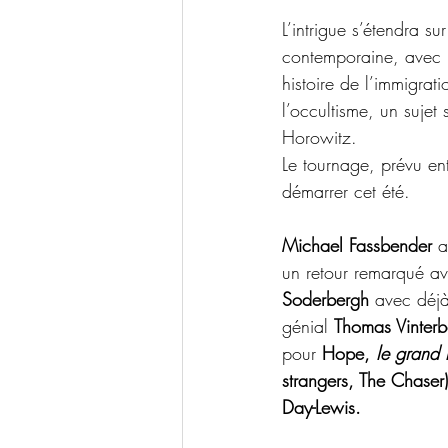
L’intrigue s’étendra s
contemporaine, avec u
histoire de l’immigrat
l’occultisme, un sujet 
Horowitz.
Le tournage, prévu ent
démarrer cet été. 
Michael Fassbender 
a
un retour remarqué av
Soderbergh
 avec déj
génial 
Thomas Vinterb
pour 
Hope, 
le grand 
strangers, The Chaser)
Day-Lewis.