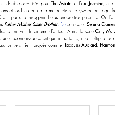
tt
, double oscarisée pour
 The Aviator 
et
 Blue Jasmine,
 elle
7 ans et tord le coup à la malédiction hollywoodienne qui f
0 ans par une misogynie hélas encore très présente. On l'
ns 
Father Mother Sister 
Brother
.
De
 son côté, 
Selena Gome
us tourné vers le cinéma d’auteur. Après la série 
Only Murd
lu une reconnaissance critique importante, elle multiplie les 
 aux univers très marqués comme  
Jacques Audiard, Harmon