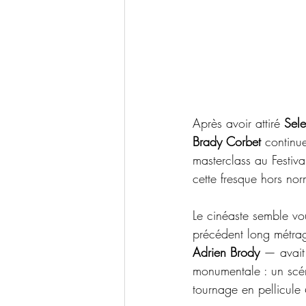
Après avoir attiré 
Sel
Brady Corbet
 continu
masterclass au Festiv
cette fresque hors no
Le cinéaste semble vou
précédent long métrag
Adrien Brody 
— avait
monumentale : un scén
tournage en pellicule 