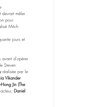
e 
 devrait mêler 
ion pour 
alisé Mitch 
quante jours et 
 avant d’opérer 
de Steven 
y
 réalisée par le 
cia Vikander  
-Hong Jin (The 
acteur, 
Daniel 