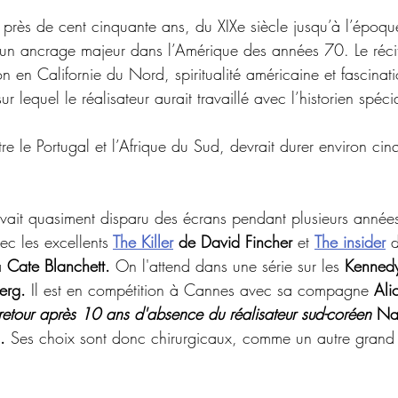
ur près de cent cinquante ans, du XIXe siècle jusqu’à l’époqu
n ancrage majeur dans l’Amérique des années 70. Le récit
ion en Californie du Nord, spiritualité américaine et fascinat
sur lequel le réalisateur aurait travaillé avec l’historien spéci
re le Portugal et l’Afrique du Sud, devrait durer environ cin
vait quasiment disparu des écrans pendant plusieurs années
ec les excellents
The Killer
 de David Fincher 
et 
The insider
 
à 
Cate Blanchett.
 On l'attend dans une série sur les 
Kenned
erg. 
Il est en compétition à Cannes avec sa compagne 
Ali
retour après 10 ans d'absence du réalisateur sud-coréen
 Na
. 
Ses choix sont donc chirurgicaux, comme un autre grand 