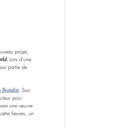
uveau projet, 
rld
.
 Lors d’une 
ussi partie de 
 Brutalist
. Son 
cteur pour 
épare une œuvre 
atre heures, un 