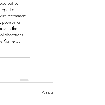
 poursuit sa 
rappe les 
a vue récemment 
z
 poursuit un 
ers in the 
collaborations 
y Korine
 ou 
Voir tout