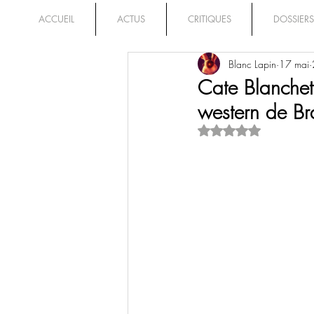
ACCUEIL
ACTUS
CRITIQUES
DOSSIERS
Blanc Lapin
17 mai
Cate Blanchet
western de Bra
Noté NaN étoiles su