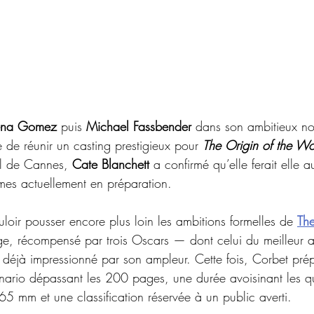
ena Gomez
 puis 
Michael Fassbender 
dans son ambitieux no
e de réunir un casting prestigieux pour 
The Origin of the Wo
al de Cannes, 
Cate Blanchett
 a confirmé qu’elle ferait elle a
rmes actuellement en préparation.
loir pousser encore plus loin les ambitions formelles de 
The
e, récompensé par trois Oscars — dont celui du meilleur a
 déjà impressionné par son ampleur. Cette fois, Corbet pr
ario dépassant les 200 pages, une durée avoisinant les qu
65 mm et une classification réservée à un public averti.