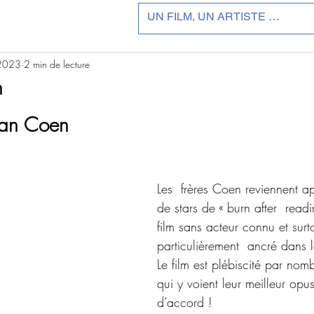
 2023
2 min de lecture
n
r 5.
than Coen
Les  frères Coen reviennent ap
de stars de « burn after  read
film sans acteur connu et surt
particulièrement  ancré dans l
Le film est plébiscité par nomb
qui y voient leur meilleur 
d’accord !