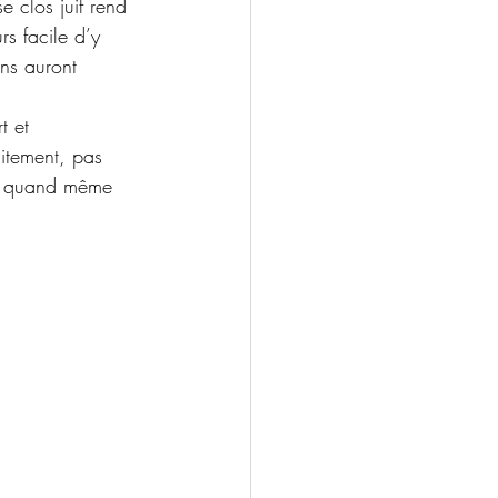
e clos juif rend 
rs facile d’y 
ins auront 
t et 
itement, pas 
st quand même 