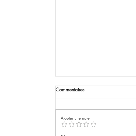
Commentaires
Ajouter une note
The social network