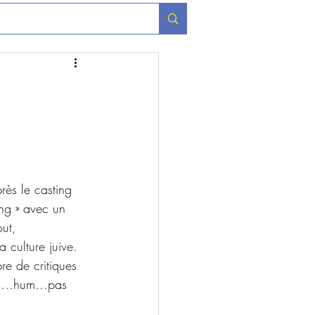
rès le casting 
ing » avec un 
out, 
a culture juive.
re de critiques 
opus…hum…pas 