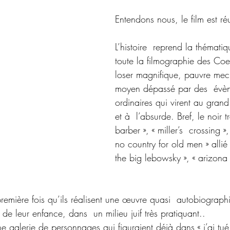
Entendons nous, le film est réu
L’histoire  reprend la thématiq
toute la filmographie des Coe
loser magnifique, pauvre mec
moyen dépassé par des  évè
ordinaires qui virent au grand
et à  l’absurde. Bref, le noir t
barber », « miller’s  crossing »,
no country for old men » allié 
the big lebowsky », « arizona 
a première fois qu’ils réalisent une œuvre quasi  autobiograph
 de leur enfance, dans  un milieu juif très pratiquant..
e galerie de personnages qui figuraient déjà dans « j’ai tué 