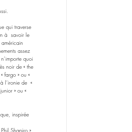
ssi. 
ue qui traverse 
n à  savoir le 
 américain 
nements assez 
 n’importe quoi 
rès noir de « the 
 « fargo » ou « 
à l’ironie de  « 
junior » ou « 
ique, inspirée 
Phil Shapiro », 