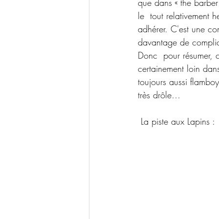
que dans « the barber 
le  tout relativement h
adhérer. C'est une com
davantage de complici
Donc  pour résumer, c
certainement loin dan
toujours aussi flambo
très drôle…
 La piste aux Lapins :