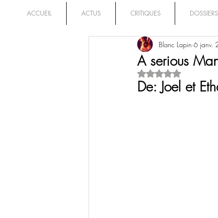
ACCUEIL
ACTUS
CRITIQUES
DOSSIERS
Blanc Lapin
6 janv.
A serious Ma
Noté NaN étoiles su
De: Joel et E