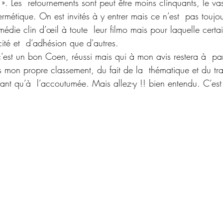
». Les  retournements sont peut être moins clinquants, le vas
ermétique. On est invités à y entrer mais ce n’est  pas toujou
édie clin d’œil à toute  leur filmo mais pour laquelle certa
té et  d’adhésion que d'autres. 
’est un bon Coen, réussi mais qui à mon avis restera à  par
s mon propre classement, du fait de la  thématique et du tra
yant qu’à  l’accoutumée. Mais allez-y !! bien entendu. C’e