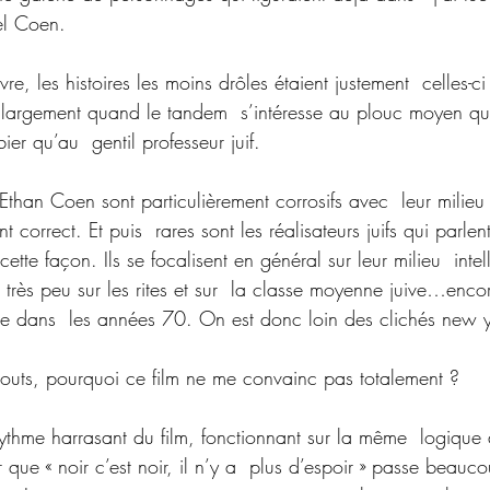
el Coen.
vre, les histoires les moins drôles étaient justement  celles-ci
 largement quand le tandem  s’intéresse au plouc moyen qu’
er qu’au  gentil professeur juif. 
t Ethan Coen sont particulièrement corrosifs avec  leur milieu
 correct. Et puis  rares sont les réalisateurs juifs qui parlent
cette façon. Ils se focalisent en général sur leur milieu  int
 très peu sur les rites et sur  la classe moyenne juive…encor
itue dans  les années 70. On est donc loin des clichés new y
touts, pourquoi ce film ne me convainc pas totalement ?
rythme harrasant du film, fonctionnant sur la même  logique
ir que « noir c’est noir, il n’y a  plus d’espoir » passe beau