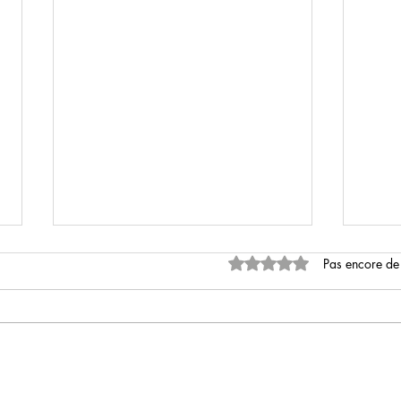
Noté 0 étoile sur 5.
Pas encore de
Kaboom
Potic