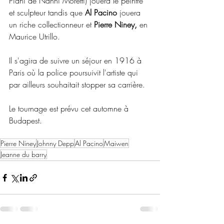
Piani de Nanni Moretti) jouera le peintre 
et sculpteur tandis que 
Al Pacino
 jouera 
un riche collectionneur et 
Pierre Niney,
 en 
Maurice Utrillo.
Il s'agira de suivre un séjour en 1916 à 
Paris où la police poursuivit l'artiste qui 
par ailleurs souhaitait stopper sa carrière.
Le tournage est prévu cet automne à 
Budapest.
Pierre Niney
Johnny Depp
Al Pacino
Maiwen
Jeanne du barry