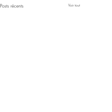
Posts récents
Voir tout
Commentaires
0.0/5 (0)
L’Odyssée