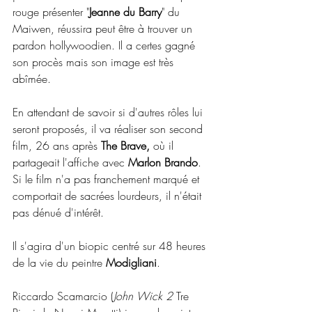
rouge présenter "
Jeanne du Barry
" du 
Maiwen, réussira peut être à trouver un 
pardon hollywoodien. Il a certes gagné 
son procès mais son image est très 
abîmée. 
En attendant de savoir si d'autres rôles lui 
seront proposés, il va réaliser son second 
film, 26 ans après 
The Brave,
 où il 
partageait l'affiche avec 
Marlon Brando
. 
Si le film n'a pas franchement marqué et 
comportait de sacrées lourdeurs, il n'était 
pas dénué d'intérêt.
Il s'agira d'un biopic centré sur 48 heures 
de la vie du peintre 
Modigliani
.
Riccardo Scamarcio (
John Wick 2
 Tre 