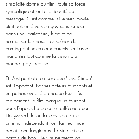
simplicité donne au film  toute sa force 
symbolique et toute l'efficacité du 
message. C'est comme  si le teen movie 
était détourné version gay sans tomber 
dans une  caricature, histoire de 
normaliser la chose. Les scènes de 
coming out hétéro aux parents sont assez 
marrantes tout comme la vision d'un 
monde  gay idéalisé.
Et c'est peut être en cela que "Love Simon" 
est  important. Par ses acteurs touchants et 
un pathos évacué à chaque fois  très 
rapidement, le film marque un tournant 
dans l'approche de cette  différence par 
Hollywood, là où la télévision ou le 
cinéma indépendant  ont fait leur mue 
depuis ben longtemps. La simplicité a 
parfois du bon.  Le film permettra on 