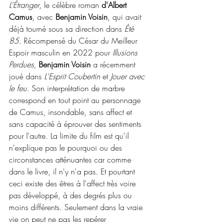
L’Étranger
, le célèbre roman 
d'Albert 
Camus
, avec 
Benjamin Voisin
, qui avait 
déjà tourné sous sa direction dans 
Été 
85
. Récompensé du César du Meilleur 
Espoir masculin en 2022 pour 
Illusions 
Perdues
, 
Benjamin Voisin
 a récemment 
joué dans 
L'Esprit Coubertin
 et 
Jouer avec 
le feu
. Son interprétation de marbre 
correspond en tout point au personnage 
de Camus, insondable, sans affect et 
sans capacité à éprouver des sentiments 
pour l'autre. La limite du film est qu'il 
n'explique pas le pourquoi ou des 
circonstances atténuantes car comme 
dans le livre, il n'y n'a pas. Et pourtant 
ceci existe des êtres à l'affect très voire 
pas développé, à des degrés plus ou 
moins différents. Seulement dans la vraie 
vie on peut ne pas les repérer 