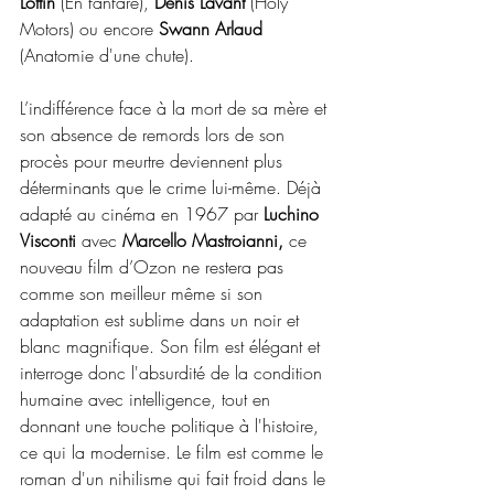
Lottin
 (En fanfare), 
Denis Lavant
 (Holy 
Motors) ou encore
 Swann Arlaud
(Anatomie d'une chute).
L’indifférence face à la mort de sa mère et 
son absence de remords lors de son 
procès pour meurtre deviennent plus 
déterminants que le crime lui-même. Déjà 
adapté au cinéma en 1967 par 
Luchino 
Visconti 
avec 
Marcello Mastroianni,
 ce 
nouveau film d’Ozon ne restera pas 
comme son meilleur même si son 
adaptation est sublime dans un noir et 
blanc magnifique. Son film est élégant et 
interroge donc l'absurdité de la condition 
humaine avec intelligence, tout en 
donnant une touche politique à l'histoire, 
ce qui la modernise. Le film est comme le 
roman d'un nihilisme qui fait froid dans le 