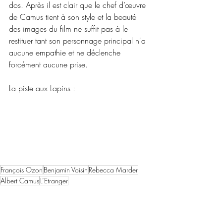
dos. Après il est clair que le chef d’œuvre 
de Camus tient à son style et la beauté 
des images du film ne suffit pas à le 
restituer tant son personnage principal n'a 
aucune empathie et ne déclenche 
forcément aucune prise.
La piste aux Lapins :
François Ozon
Benjamin Voisin
Rebecca Marder
Albert Camus
L’Etranger
2025 semestre 2