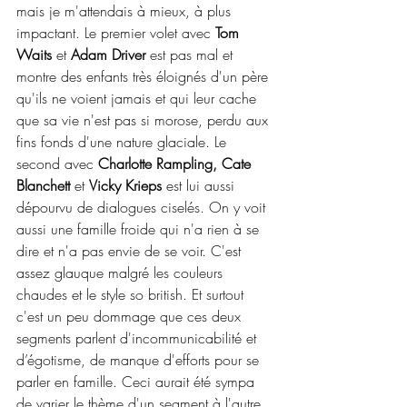
mais je m'attendais à mieux, à plus 
impactant. Le premier volet avec 
Tom 
Waits
 et 
Adam Driver
 est pas mal et 
montre des enfants très éloignés d'un père 
qu'ils ne voient jamais et qui leur cache 
que sa vie n'est pas si morose, perdu aux 
fins fonds d'une nature glaciale. Le 
second avec 
Charlotte Rampling, Cate 
Blanchett
 et 
Vicky Krieps
 est lui aussi 
dépourvu de dialogues ciselés. On y voit 
aussi une famille froide qui n'a rien à se 
dire et n'a pas envie de se voir. C'est 
assez glauque malgré les couleurs 
chaudes et le style so british. Et surtout 
c'est un peu dommage que ces deux 
segments parlent d'incommunicabilité et 
d’égotisme, de manque d'efforts pour se 
parler en famille. Ceci aurait été sympa 
de varier le thème d'un segment à l'autre. 