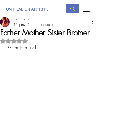
Blanc Lapin
11 janv.
2 min de lecture
Father Mother Sister Brother
Noté NaN étoiles sur 5.
De Jim Jarmusch