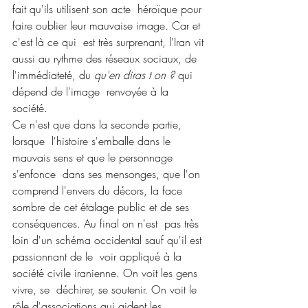
fait qu'ils utilisent son acte  héroïque pour 
faire oublier leur mauvaise image. Car et 
c'est là ce qui  est très surprenant, l'Iran vit 
aussi au rythme des réseaux sociaux, de  
l'immédiateté, du 
qu'en diras t on ?
 qui 
dépend de l'image  renvoyée à la 
société. 
Ce n'est que dans la seconde partie, 
lorsque  l'histoire s'emballe dans le 
mauvais sens et que le personnage 
s'enfonce  dans ses mensonges, que l'on 
comprend l'envers du décors, la face  
sombre de cet étalage public et de ses 
conséquences. Au final on n'est  pas très 
loin d'un schéma occidental sauf qu'il est 
passionnant de le  voir appliqué à la 
société civile iranienne. On voit les gens 
vivre, se  déchirer, se soutenir. On voit le 
rôle d'associations qui aident les  