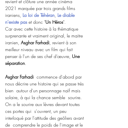
revient et clôture une année cinéma 
2021 marquée par trois grands films 
iraniens, 
La loi de Téhéran
, 
Le diable 
n'existe pas
 et donc "
Un Héros
".
Car avec cette histoire à la thématique 
surprenante et vraiment original, le maitre 
iranien, 
Asghar Farhadi
, revient à son 
meilleur niveau avec un film qui fait 
penser à l'un de ses chef d’œuvre, 
Une 
séparation
.
Asghar Farhadi
  commence d'abord par 
nous décrire une histoire qui se passe très 
bien  autour d'un personnage naïf mais 
solaire, à qui la chance semble  sourire. 
On a le sourire aux lèvres devant toutes 
ces portes qui  s'ouvrent, un peu 
interloqué par l'attitude des geôliers avant 
de  comprendre le poids de l'image et le 