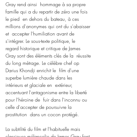
Gray rend ainsi  hommage à sa propre 
famille qui a du repartir de zéro une fois 
le pied  en dehors du bateau, à ces 
millions d'anonymes qui ont du s'abaisser 
et  accepter l'humiliation avant de 
s'intégrer. Le sous-texte politique, le  
regard historique et critique de James 
Gray sont des éléments clés de la  réussite 
du long métrage. Le célèbre chef op 
Darius Khondji enrichit le  film d'une 
superbe lumière chaude dans les 
intérieurs et glaciale en  extérieur, 
accentuant l'antagonisme entre la liberté 
pour l'héroine de  fuir dans l'inconnu ou 
celle d'accepter de poursuivre la 
prostitution  dans un cocon protégé.
La subtilité du film et l'habituelle mais 
classieuse mélancolie de James Gray font 