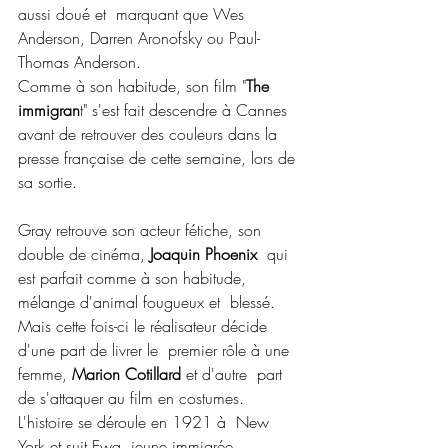
aussi doué et  marquant que Wes 
Anderson, Darren Aronofsky ou Paul-
Thomas Anderson.
Comme à son habitude, son film "
The 
immigran
t" s'est fait descendre à Cannes 
avant de retrouver des couleurs dans la 
presse française de cette semaine, lors de 
sa sortie.
Gray retrouve son acteur fétiche, son 
double de cinéma,
 Joaquin Phoenix
  qui 
est parfait comme à son habitude, 
mélange d'animal fougueux et  blessé. 
Mais cette fois-ci le réalisateur décide 
d'une part de livrer le  premier rôle à une 
femme, 
Marion Cotillard
 et d'autre  part 
de s'attaquer au film en costumes. 
L'histoire se déroule en 1921 à  New 
York et suit Ewa, jeune immigrée 