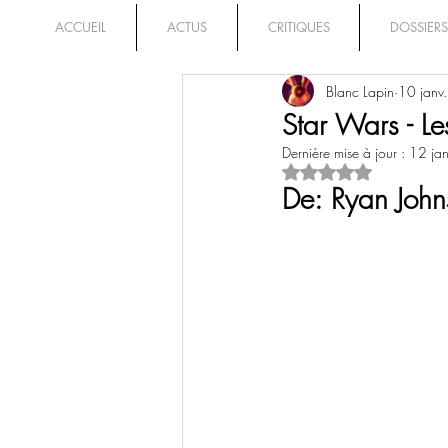
ACCUEIL
ACTUS
CRITIQUES
DOSSIERS
Blanc Lapin
10 janv
Star Wars - Le
Dernière mise à jour :
12 ja
Noté NaN étoiles su
De: Ryan John