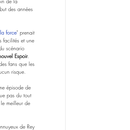
oin de la 
but des années 
la force
" prenait 
facilités et une 
du scénario 
ouvel Espoir
. 
 des fans que les 
ucun risque.
me épisode de 
que pas du tout 
t le meilleur de 
 ennuyeux de Rey 