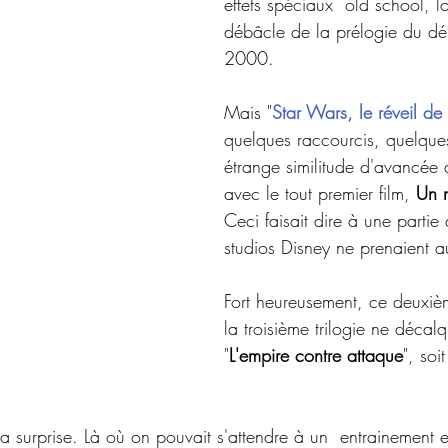
effets spéciaux  old school, l
débâcle de la prélogie du dé
2000.
Mais "
Star Wars, le réveil de 
quelques raccourcis, quelques 
étrange similitude d'avancée 
avec le tout premier film, 
Un n
Ceci faisait dire à une partie
studios Disney ne prenaient a
Fort heureusement, ce deuxiè
la troisième trilogie ne décal
"
L'empire contre attaque
", soi
 la surprise. Là où on pouvait s'attendre à un  entrainement