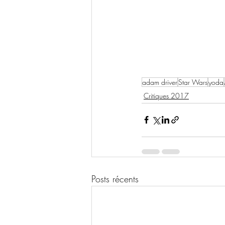
adam driver
Star Wars
yoda
Critiques 2017
Posts récents