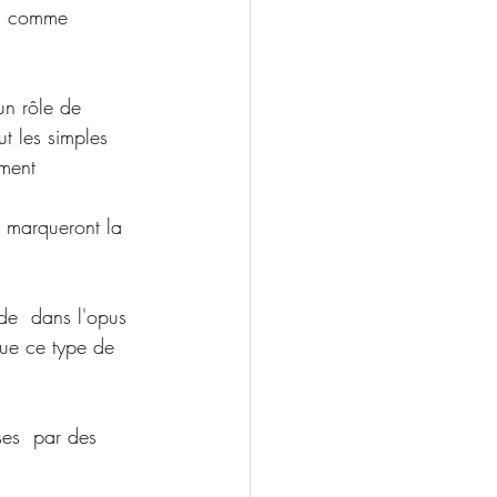
si, comme 
un rôle de 
ut les simples 
ement 
s marqueront la 
ade  dans l'opus 
que ce type de 
ses  par des 