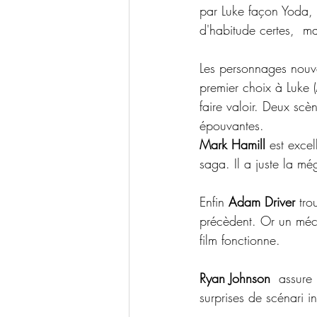
par Luke façon Yoda, il
d'habitude certes,  ma
Les personnages nouvea
premier choix à Luke (
faire valoir. Deux scè
épouvantes.
Mark Hamill
 est exce
saga. Il a juste la mé
Enfin 
Adam Driver
 tro
précèdent. Or un méch
film fonctionne.
Ryan Johnson
  assure
surprises de scénari i