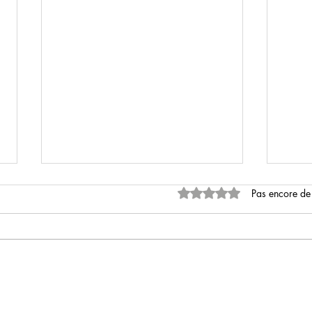
Noté 0 étoile sur 5.
Pas encore de
The Square
Kings