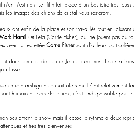
 n'en n'est rien. Le  film fait place à un bestiaire très réus
is les images des chiens de cristal vous resteront.
ux ont enfin de la place et son travaillés tout en laissant 
Mark Hamill
) et Leia (Carrie Fisher), qui ne jouent pas du to
nes avec la regrettée 
Carrie Fisher
 sont d'ailleurs particulièr
llent dans son rôle de dernier Jedi et certaines de ses scène
ga classe.
uve un rôle ambigu à souhait alors qu'il était relativement f
ant humain et plein de fêlures, c'est  indispensable pour 
 non seulement le show mais il casse le rythme à deux repri
nattendues et très très bienvenues.