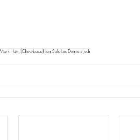
Mark Hamil
Chewbaca
Han Solo
Les Derniers Jedi