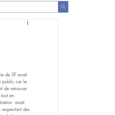
rie de SF avait 
e public car le 
it de retrouver 
tout en 
ration  avait 
n respectant des 