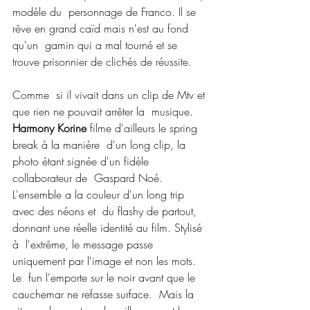
modèle du  personnage de Franco. Il se 
rêve en grand caïd mais n'est au fond 
qu'un  gamin qui a mal tourné et se 
trouve prisonnier de clichés de réussite.
Comme  si il vivait dans un clip de Mtv et 
que rien ne pouvait arrêter la  musique. 
Harmony Korine 
filme d'ailleurs le spring 
break à la manière  d'un long clip, la 
photo étant signée d'un fidèle 
collaborateur de  Gaspard Noé.  
L'ensemble a la couleur d'un long trip 
avec des néons et  du flashy de partout, 
donnant une réelle identité au film. Stylisé 
à  l'extrême, le message passe 
uniquement par l'image et non les mots. 
Le  fun l'emporte sur le noir avant que le 
cauchemar ne refasse surface.  Mais la 