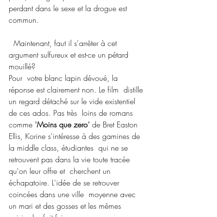
perdant dans le sexe et la drogue est 
commun.
  Maintenant, faut il s'arrêter à cet 
argument sulfureux et est-ce un pétard 
mouillé?
Pour  votre blanc lapin dévoué, la 
réponse est clairement non. Le film  distille 
un regard détaché sur le vide existentiel 
de ces ados. Pas très  loins de romans 
comme "
Moins que zero
" de Bret Easton  
Ellis, Korine s'intéresse à des gamines de 
la middle class, étudiantes  qui ne se 
retrouvent pas dans la vie toute tracée 
qu'on leur offre et  cherchent un 
échapatoire. L'idée de se retrouver 
coincées dans une ville  moyenne avec 
un mari et des gosses et les mêmes 