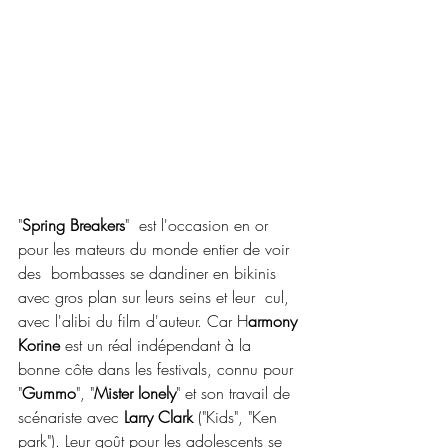
"
Spring Breakers
"  est l'occasion en or 
pour les mateurs du monde entier de voir 
des  bombasses se dandiner en bikinis 
avec gros plan sur leurs seins et leur  cul, 
avec l'alibi du film d'auteur. Car H
armony 
Korine
 est un réal indépendant à la 
bonne côte dans les festivals, connu pour 
"
Gummo
", "
Mister lonely
" et son travail de 
scénariste avec 
Larry Clark
 ("Kids", "Ken 
park"). Leur goût pour les adolescents se 