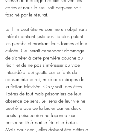
vitesse du montage brouille souvent les 
cartes et nous laisse  soit perplexe soit 
fasciné par le résultat.
Le  film peut être vu comme un objet sans 
intérêt montrant juste des  idiotes pétant 
les plombs et montrant leurs formes et leur 
culotte. Ce  serait cependant dommage 
de s'arrêter à cette première couche du 
récit  et de ne pas s'intéresser au vide 
intersidéral qui guette ces enfants du  
consumérisme roi, mixé aux mirages de 
la fiction télévisée. On y voit  des êtres 
libérés de tout mais prisonniers de leur 
absence de sens. Le  sens de leur vie ne 
peut être que de la bruler par les deux 
bouts  puisque rien ne façonne leur 
personnalité à part le fric et la baise.  
Mais pour ceci, elles doivent être prêtes à 