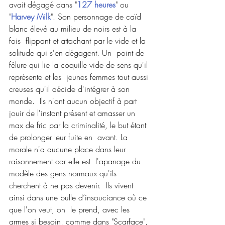
avait dégagé dans "
127 heures
" ou 
"
Harvey Milk
". Son personnage de caïd 
blanc élevé au milieu de noirs est à la 
fois  flippant et attachant par le vide et la 
solitude qui s'en dégagent. Un  point de 
fêlure qui lie la coquille vide de sens qu'il 
représente et les  jeunes femmes tout aussi 
creuses qu'il décide d'intégrer à son 
monde.  Ils n'ont aucun objectif à part 
jouir de l'instant présent et amasser un  
max de fric par la criminalité, le but étant 
de prolonger leur fuite en  avant. La 
morale n'a aucune place dans leur 
raisonnement car elle est  l'apanage du 
modèle des gens normaux qu'ils 
cherchent à ne pas devenir.  Ils vivent 
ainsi dans une bulle d’insouciance où ce 
que l'on veut, on  le prend, avec les 
armes si besoin, comme dans "Scarface", 