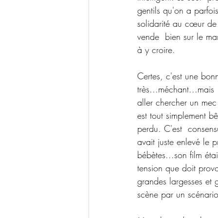
gentils qu'on a parfoi
solidarité au cœur de 
vende  bien sur le ma
à y croire.
Certes, c'est une bon
très...méchant...mais
aller chercher un mec
est tout simplement bê
perdu. C'est  consensue
avait juste enlevé le p
bébètes...son film ét
tension que doit prov
grandes largesses et g
scène par un scénario 