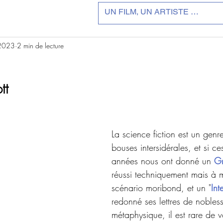
 2023
2 min de lecture
r 5.
tt
La science fiction est un gen
bouses intersidérales, et si ce
années nous ont donné un 
Gr
réussi techniquement mais à 
scénario moribond, et un "
Int
redonné ses lettres de nobles
métaphysique, il est rare de 