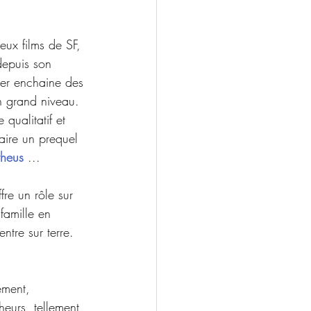
eux films de SF, 
depuis son 
ier enchaine des 
n grand niveau.  
 qualitatif et 
aire un prequel 
theus
 ...
ffre un rôle sur 
famille en  
ntre sur terre. 
ement, 
heurs  tellement 