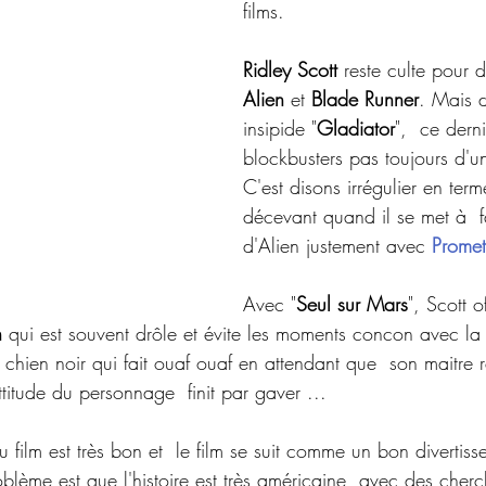
films.
Ridley Scott
 reste culte pour d
Alien
 et 
Blade Runner
. Mais 
insipide "
Gladiator
",  ce dern
blockbusters pas toujours d'u
C'est disons irrégulier en terme
décevant quand il se met à  f
d'Alien justement avec 
Prome
Avec "
Seul sur Mars
", Scott o
n
 qui est souvent drôle et évite les moments concon avec la 
e chien noir qui fait ouaf ouaf en attendant que  son maitre re
itude du personnage  finit par gaver ...
u film est très bon et  le film se suit comme un bon divertiss
roblème est que l'histoire est très américaine, avec des cherc