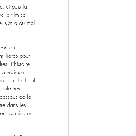
..et puis la 
e le film se 
ke. On a du mal 
 con ou 
illiards pour  
s. L'histoire 
t a vraiment 
ais sur le 1er il 
s vilaines  
 dessous de la 
tre dans les 
 ou de mise en  