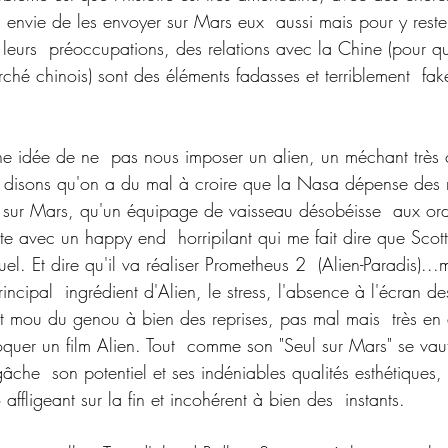
s envie de les envoyer sur Mars eux  aussi mais pour y rester.
leurs  préoccupations, des relations avec la Chine (pour qu
rché chinois) sont des éléments fadasses et terriblement  fa
ne idée de ne  pas nous imposer un alien, un méchant très
  disons qu'on a du mal à croire que la Nasa dépense des m
 sur Mars, qu'un équipage de vaisseau désobéisse  aux ordre
te avec un happy end  horripilant qui me fait dire que Scot
l. Et dire qu'il va réaliser Prometheus 2  (Alien-Paradis)...m
rincipal  ingrédient d'Alien, le stress, l'absence à l'écran de
ait mou du genou à bien des reprises, pas mal mais  très en
oquer un film Alien. Tout  comme son "Seul sur Mars" se vau
âche  son potentiel et ses indéniables qualités esthétiques,
affligeant sur la fin et incohérent à bien des  instants.