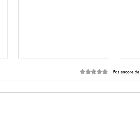
Noté 0 étoile sur 5.
Pas encore de
Réali
Imitation game