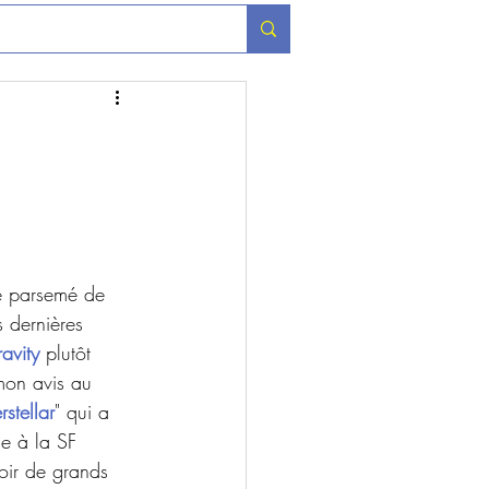
re parsemé de 
s dernières 
avity
 plutôt 
mon avis au 
erstellar
" qui a 
se à la SF 
voir de grands 