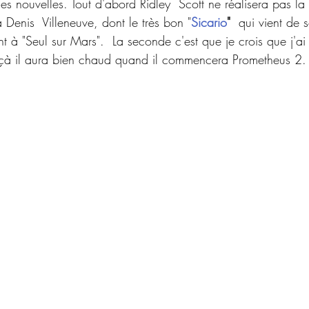
s nouvelles. Tout d'abord Ridley  Scott ne réalisera pas la
à Denis  Villeneuve, dont le très bon "
Sicario
"
  qui vient de s
nt à "Seul sur Mars".  La seconde c'est que je crois que j'ai 
 çà il aura bien chaud quand il commencera Prometheus 2.