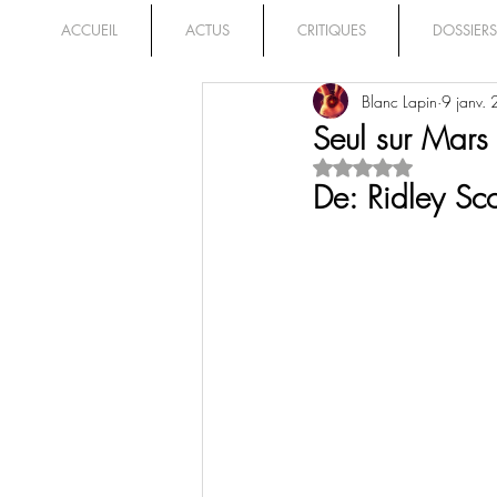
ACCUEIL
ACTUS
CRITIQUES
DOSSIERS
Blanc Lapin
9 janv.
Seul sur Mars
Noté NaN étoiles su
De: Ridley Sco