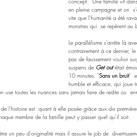
concept.  Une famille vit dans 
en pleine campagne et on  s’a
vite que l'humanité a été rav
monstres qui  se repèrent au b
Le parallélisme s'arrête là ave
contrairement à ce dernier, le 
pas de faussement vouloir sur
suspens de 
Get out
 était émo
10 minutes. "
Sans un bruit
"  e
humble et efficace, qui joue t
 en use toutes les nuances sans jamais faire de redite ou  en
ue de l'histoire est  quant à elle posée grâce aux dix premièr
aque membre de la famille peut y passer quel qu'il soit.
tre un peu d'originalité mais il assure le job de  divertisse