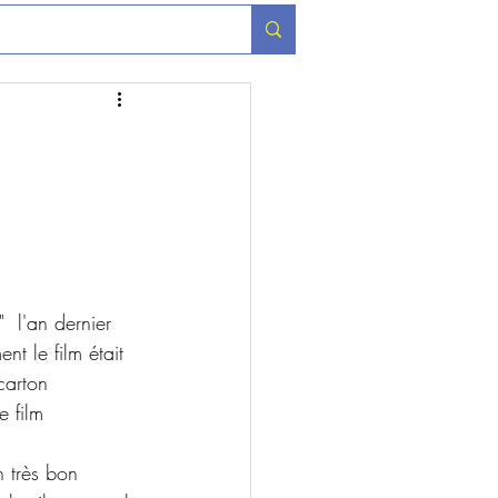
"  l'an dernier 
nt le film était  
carton 
 film  
n très bon 