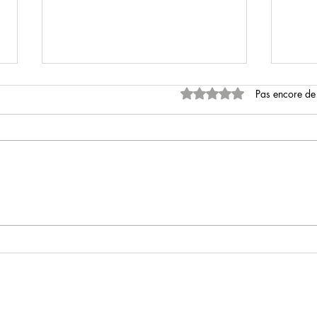
Noté 0 étoile sur 5.
Pas encore de
Mortal Engines
Spid