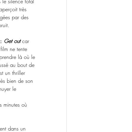
le silence total 
perçoit très 
agées par des 
ruit.
c
 Get out
 car 
film ne tente 
prendre là où le 
ussé au bout de 
st un thriller 
rès bien de son 
nuyer le 
es minutes où 
ment dans un 