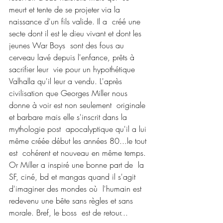
meurt et tente de se projeter via la 
naissance d'un fils valide. Il a  créé une 
secte dont il est le dieu vivant et dont les 
jeunes War Boys  sont des fous au 
cerveau lavé depuis l'enfance, prêts à 
sacrifier leur  vie pour un hypothétique 
Valhalla qu'il leur a vendu. L'après  
civilisation que Georges Miller nous 
donne à voir est non seulement  originale 
et barbare mais elle s'inscrit dans la 
mythologie post  apocalyptique qu'il a lui 
même créée début les années 80...le tout 
est  cohérent et nouveau en même temps. 
Or Miller a inspiré une bonne part de  la 
SF, ciné, bd et mangas quand il s'agit 
d'imaginer des mondes où  l'humain est 
redevenu une bête sans règles et sans 
morale. Bref, le boss  est de retour...