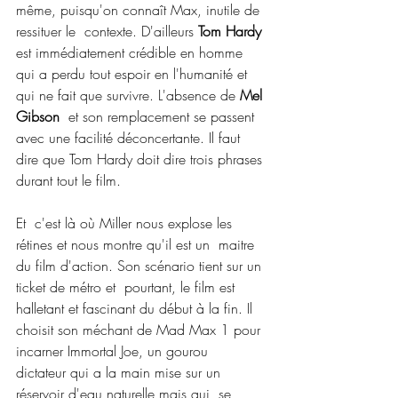
même, puisqu'on connaît Max, inutile de 
ressituer le  contexte. D'ailleurs 
Tom Hardy
est immédiatement crédible en homme 
qui a perdu tout espoir en l'humanité et 
qui ne fait que survivre. L'absence de 
Mel 
Gibson
  et son remplacement se passent 
avec une facilité déconcertante. Il faut  
dire que Tom Hardy doit dire trois phrases 
durant tout le film.
Et  c'est là où Miller nous explose les 
rétines et nous montre qu'il est un  maitre 
du film d'action. Son scénario tient sur un 
ticket de métro et  pourtant, le film est 
halletant et fascinant du début à la fin. Il  
choisit son méchant de Mad Max 1 pour 
incarner Immortal Joe, un gourou  
dictateur qui a la main mise sur un 
réservoir d'eau naturelle mais qui  se 