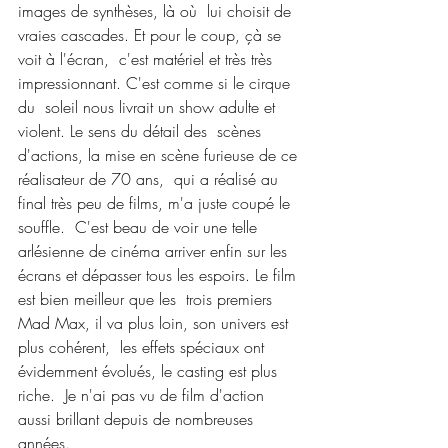
images de synthèses, là où  lui choisit de 
vraies cascades. Et pour le coup, çà se 
voit à l'écran,  c'est matériel et très très 
impressionnant. C'est comme si le cirque 
du  soleil nous livrait un show adulte et 
violent. Le sens du détail des  scènes 
d'actions, la mise en scène furieuse de ce 
réalisateur de 70 ans,  qui a réalisé au 
final très peu de films, m'a juste coupé le 
souffle.  C'est beau de voir une telle 
arlésienne de cinéma arriver enfin sur les  
écrans et dépasser tous les espoirs. Le film 
est bien meilleur que les  trois premiers 
Mad Max, il va plus loin, son univers est 
plus cohérent,  les effets spéciaux ont 
évidemment évolués, le casting est plus 
riche.  Je n'ai pas vu de film d'action 
aussi brillant depuis de nombreuses  
années.