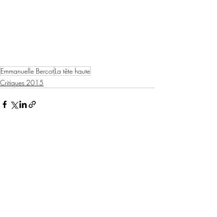
Emmanuelle Bercot
La tête haute
Critiques 2015
Posts récents
Voir tout