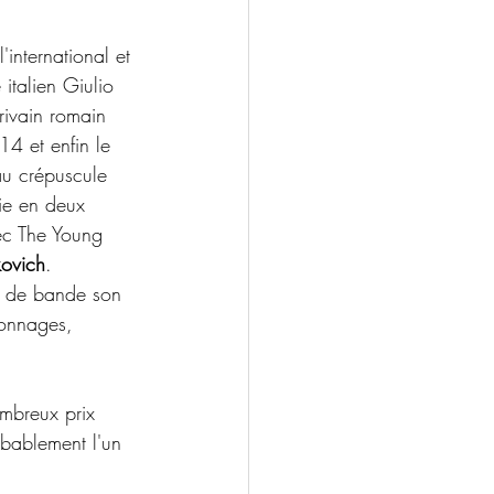
'international et 
italien Giulio 
rivain romain 
4 et enfin le 
 au crépuscule 
rie en deux  
ec The Young 
ovich
.
nt de bande son 
sonnages, 
ombreux prix 
obablement l'un 