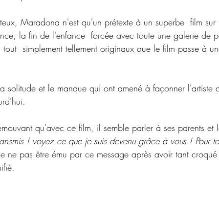
uteux, Maradona n'est qu'un prétexte à un superbe  film sur l
nce, la fin de l'enfance  forcée avec toute une galerie de 
tout  simplement tellement originaux que le film passe à une
a solitude et le manque qui ont amené à façonner l'artiste 
urd'hui.
 émouvant qu'avec ce film, il semble parler à ses parents et l
ansmis ! voyez ce que je suis devenu grâce à vous ! Pour to
ile de ne pas être ému par ce message après avoir tant croqué 
fié.