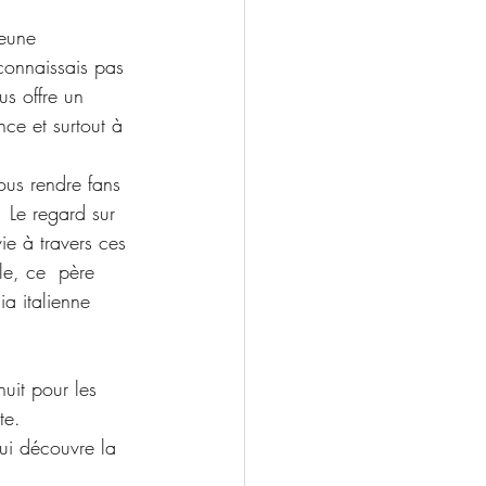
jeune  
connaissais pas 
us offre un 
ce et surtout à 
ous rendre fans 
  Le regard sur 
ie à travers ces 
le, ce  père 
ia italienne 
nuit pour les 
te.
qui découvre la 