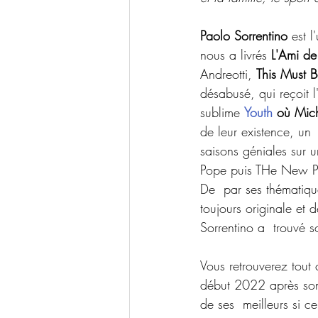
Paolo Sorrentino
 est l
nous a livrés 
L'Ami de 
Andreotti, 
This Must B
désabusé, qui reçoit 
sublime 
Youth
 où Mic
de leur existence, un 
saisons géniales sur 
Pope puis THe New Pop
De  par ses thématique
toujours originale et 
Sorrentino a  trouvé s
Vous retrouverez tout 
début 2022 après son 
de ses  meilleurs si ce