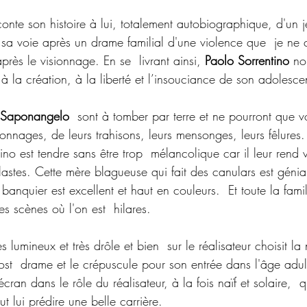
conte son histoire à lui, totalement autobiographique, d'un 
 sa voie après un drame familial d'une violence que  je ne 
près le visionnage. En se  livrant ainsi, 
Paolo Sorrentino
 no
la création, à la liberté et l’insouciance de son adolescen
 Saponangelo
  sont à tomber par terre et ne pourront que v
onnages, de leurs trahisons, leurs mensonges, leurs fêlures.
ino est tendre sans être trop  mélancolique car il leur rend v
lastes. Cette mère blagueuse qui fait des canulars est génia
anquier est excellent et haut en couleurs.  Et toute la famil
s scènes où l'on est  hilares.
ès lumineux et très drôle et bien  sur le réalisateur choisit la 
st  drame et le crépuscule pour son entrée dans l'âge adul
'écran dans le rôle du réalisateur, à la fois naïf et solaire,  
 lui prédire une belle carrière.