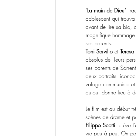
"
La main de Dieu
"  ra
adolescent qui trouva
avant de lire sa bio, a
magnifique hommage à 
ses parents.
Toni Servillo
 et 
Teresa
absolus de  leurs pers
ses parents de Sorrent
deux portraits  iconoc
volage communiste et b
autour donne lieu à de
Le film est au début tr
scènes de drame et po
Filippo Scotti
  crève l
vie peu à peu. On peut