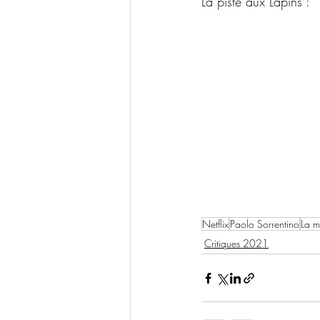
La piste aux Lapins :
Netflix
Paolo Sorrentino
La m
Critiques 2021