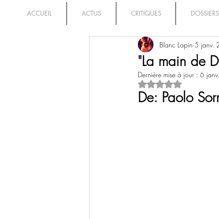
ACCUEIL
ACTUS
CRITIQUES
DOSSIERS
Blanc Lapin
5 janv.
"La main de D
Dernière mise à jour :
6 jan
Noté NaN étoiles su
De: 
Paolo Sor