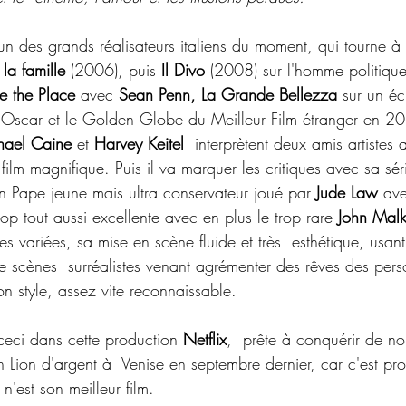
'un des grands réalisateurs italiens du moment, qui tourne à l
la famille
 (2006), puis 
Il Divo
 (2008) sur l'homme politique 
e the Place
 avec 
Sean Penn, La Grande Bellezza
 sur un éc
l'Oscar et le Golden Globe du Meilleur Film étranger en 201
hael Caine 
et
 Harvey Keitel
  interprètent deux amis artistes
 film magnifique. Puis il va marquer les critiques avec sa sé
un Pape jeune mais ultra conservateur joué par 
Jude Law
 av
 tout aussi excellente avec en plus le trop rare 
John Malk
s variées, sa mise en scène fluide et très  esthétique, usa
de scènes  surréalistes venant agrémenter des rêves des per
on style, assez vite reconnaissable.
ceci dans cette production 
Netflix
,  prête à conquérir de n
Lion d'argent à  Venise en septembre dernier, car c'est pr
 n'est son meilleur film.