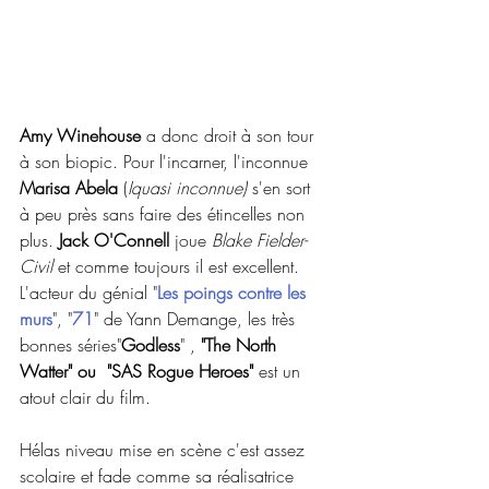
Amy Winehouse
 a donc droit à son tour 
à son biopic. Pour l'incarner, l'inconnue 
Marisa Abela
 (
Iquasi inconnue) 
s'en sort 
à peu près sans faire des étincelles non 
plus. 
Jack O'Connell 
joue 
Blake Fielder-
Civil
 et comme toujours il est excellent. 
L'acteur du génial "
Les poings contre les 
murs
", "
71
" de Yann Demange, les très 
bonnes séries"
Godless
" , 
"The North 
Watter" ou  "SAS Rogue Heroes" 
est un 
atout clair du film.
Hélas niveau mise en scène c'est assez 
scolaire et fade comme sa réalisatrice 