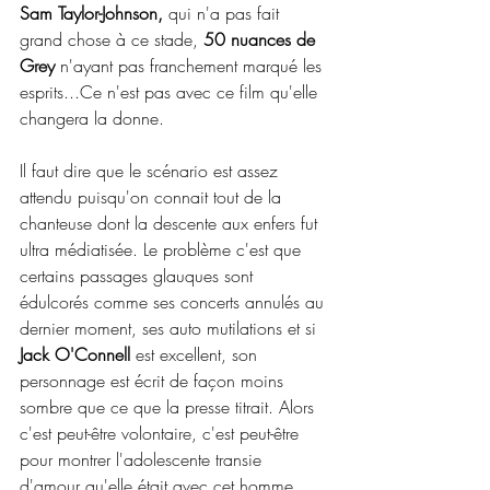
Sam Taylor-Johnson, 
qui n'a pas fait 
grand chose à ce stade, 
50 nuances de 
Grey
 n'ayant pas franchement marqué les 
esprits...Ce n'est pas avec ce film qu'elle 
changera la donne.
Il faut dire que le scénario est assez 
attendu puisqu'on connait tout de la 
chanteuse dont la descente aux enfers fut 
ultra médiatisée. Le problème c'est que 
certains passages glauques sont 
édulcorés comme ses concerts annulés au 
dernier moment, ses auto mutilations et si 
Jack O'Connell 
est excellent, son 
personnage est écrit de façon moins 
sombre que ce que la presse titrait. Alors 
c'est peut-être volontaire, c'est peut-être 
pour montrer l'adolescente transie 
d'amour qu'elle était avec cet homme. 