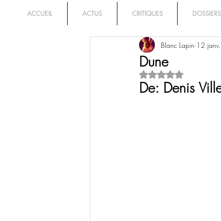
ACCUEIL
ACTUS
CRITIQUES
DOSSIERS
Blanc Lapin
12 janv
Dune
Noté NaN étoiles su
De: Denis Vill