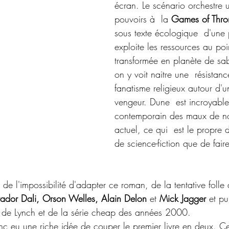
écran. Le scénario orchestre u
pouvoirs à  la 
Games of Thro
sous texte écologique  d'une 
exploite les ressources au poin
transformée en planète de sabl
on y voit naitre une  résistanc
fanatisme religieux autour d'u
vengeur. Dune  est incroyabl
contemporain des maux de n
actuel, ce qui  est le propre 
de science-fiction que de faire 
 l'impossibilité d'adapter ce roman, de la tentative folle 
ador Dali, Orson Welles, Alain Delon 
et
 Mick Jagger
 et pu
ant de Lynch et de la série cheap des années 2000.
nc eu une riche idée de couper le premier livre en deux. Cer