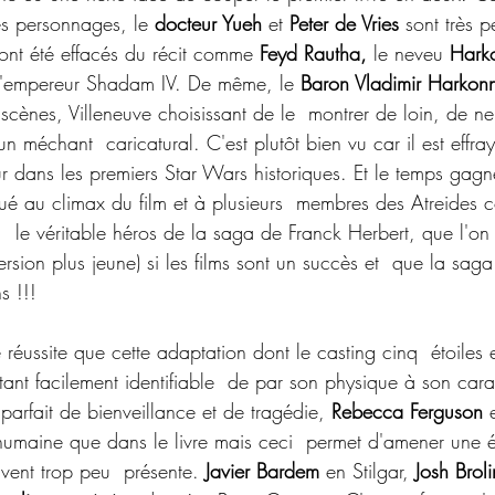
s personnages, le 
docteur Yueh 
et
 Peter de Vries
 sont très p
ont été effacés du récit comme 
Feyd Rautha,
 le neveu 
Hark
 l'empereur Shadam IV. De même, le 
Baron Vladimir Harkon
 scènes, Villeneuve choisissant de le  montrer de loin, de ne
un méchant  caricatural. C'est plutôt bien vu car il est effray
 dans les premiers Star Wars historiques. Et le temps gagné
bué au climax du film et à plusieurs  membres des Atreides
,  le véritable héros de la saga de Franck Herbert, que l'on 
version plus jeune) si les films sont un succès et  que la sag
s !!!
 réussite que cette adaptation dont le casting cinq  étoiles e
nt facilement identifiable  de par son physique à son cara
parfait de bienveillance et de tragédie, 
Rebecca Ferguson
 
s humaine que dans le livre mais ceci  permet d'amener une 
uvent trop peu  présente. 
Javier Bardem
 en Stilgar, 
Josh Broli