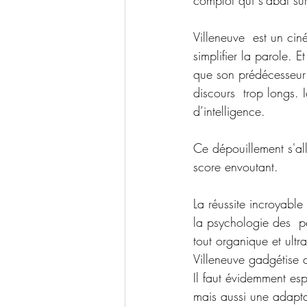
complot qui s'abat sur
Villeneuve  est un cin
simplifier la parole. 
que son prédécesseur m
discours  trop longs. I
d’intelligence.
Ce dépouillement s'all
score envoutant.
La réussite incroyable
la psychologie des  p
tout organique et ultr
Villeneuve gadgétise 
Il faut évidemment esp
mais aussi une adaptat