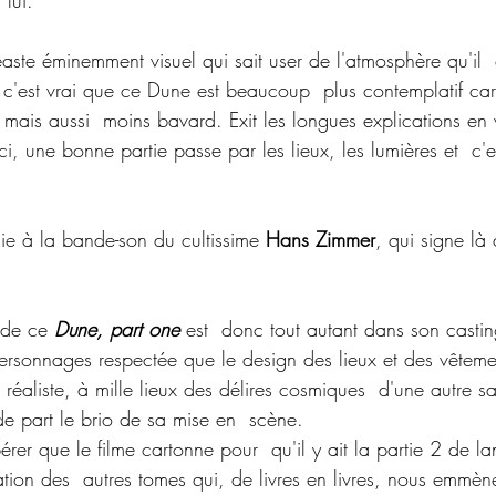
 lui.
éaste éminemment visuel qui sait user de l'atmosphère qu'il 
Et c'est vrai que ce Dune est beaucoup  plus contemplatif c
ais aussi  moins bavard. Exit les longues explications en v
ci, une bonne partie passe par les lieux, les lumières et  c'es
ie à la bande-son du cultissime 
Hans Zimmer
, qui signe là
 de ce
 Dune, part one
est  donc tout autant dans son casti
ersonnages respectée que le design des lieux et des vêtemen
a réaliste, à mille lieux des délires cosmiques  d'une autre 
de part le brio de sa mise en  scène.
érer que le filme cartonne pour  qu'il y ait la partie 2 de 
ion des  autres tomes qui, de livres en livres, nous emmène