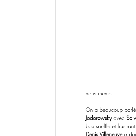
nous mêmes.
On a beaucoup parlé de
Jodorowsky
 avec 
Salv
boursoufflé et frustr
Denis Villeneuve
 a do