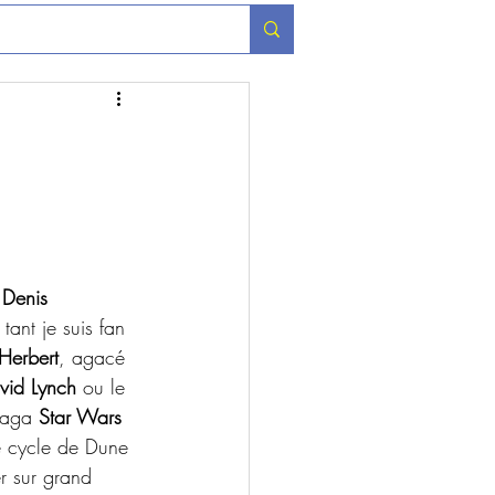
 
Denis 
ant je suis fan 
Herbert
, agacé 
vid Lynch
 ou le 
saga 
Star Wars
 le cycle de Dune 
er sur grand 