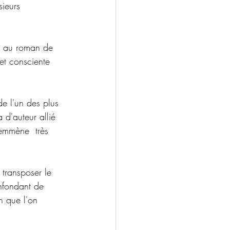
sieurs 
té au roman de 
 et consciente 
de l'un des plus 
 d'auteur allié 
 emmène  très 
à transposer le  
onfondant de 
n que l'on 