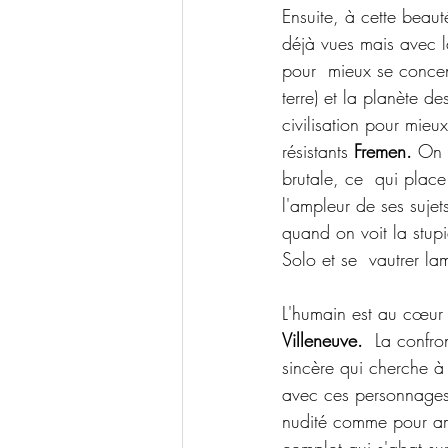
Ensuite, à cette beauté
déjà vues mais avec l
pour  mieux se concent
terre) et la planète 
civilisation pour mieu
résistants 
Fremen.
 On 
brutale, ce  qui plac
l'ampleur de ses suje
quand on voit la stupi
Solo et se  vautrer la
L'humain est au cœur 
Villeneuve.
  La confro
sincère qui cherche à 
avec ces personnages 
nudité comme pour amp