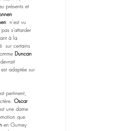
eu présents et 
onnen
nen
  n'est vu 
 pas s'attarder 
ant à la 
  sur certains 
 comme 
Duncan 
devrait  
a est adaptée sur 
st pertinent, 
ctère. 
Oscar 
est une dame 
émotion que 
n
 en Gurney 