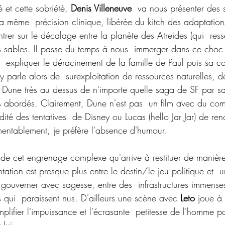
 et cette sobriété, 
Denis Villeneuve
  va nous présenter des 
a même  précision clinique, libérée du kitch des adaptation
rer sur le décalage entre la planète des Atreides (qui  res
des sables. Il passe du temps à nous  immerger dans ce choc 
x  expliquer le déracinement de la famille de Paul puis sa co
y parle alors de  surexploitation de ressources naturelles, d
e Dune très au dessus de n'importe quelle saga de SF par sa 
ts abordés. Clairement, Dune n'est pas  un film avec du co
dité des tentatives  de Disney ou Lucas (hello Jar Jar) de r
mentablement, je préfère l'absence d'humour.
de cet engrenage complexe qu'arrive à restituer de manière
ntation est presque plus entre le destin/le jeu politique et  u
gouverner avec sagesse, entre des  infrastructures immenses
qui  paraissent nus. D'ailleurs une scène avec 
Leto
 joue à 
lifier l'impuissance et l'écrasante  petitesse de l'homme p