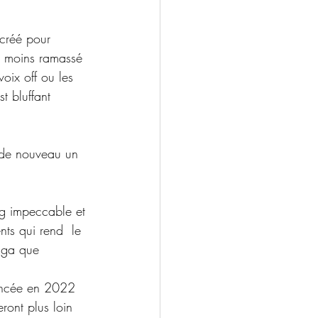
 créé pour 
ar moins ramassé 
oix off ou les 
t bluffant 
 de nouveau un 
ng impeccable et 
ts qui rend  le 
saga que 
lancée en 2022 
ront plus loin 