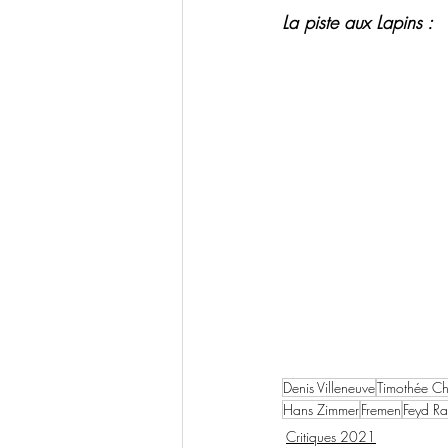
La piste aux Lapins :
Denis Villeneuve
Timothée C
Hans Zimmer
Fremen
Feyd Ra
Critiques 2021