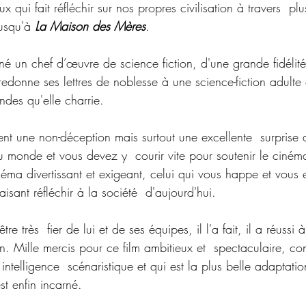
qui fait réfléchir sur nos propres civilisation à travers  plu
jusqu'à 
La Maison des Mères
.
gné un chef d’œuvre de science fiction, d'une grande fidéli
 redonne ses lettres de noblesse à une science-fiction adulte
ndes qu'elle charrie.
ent une non-déception mais surtout une excellente  surprise 
 au monde et vous devez y  courir vite pour soutenir le cinéma
néma divertissant et exigeant, celui qui vous happe et vous
faisant réfléchir à la société  d'aujourd'hui.
être très  fier de lui et de ses équipes, il l'a fait, il a réussi 
n. Mille mercis pour ce film ambitieux et  spectaculaire, c
ntelligence  scénaristique et qui est la plus belle adaptatio
st enfin incarné.