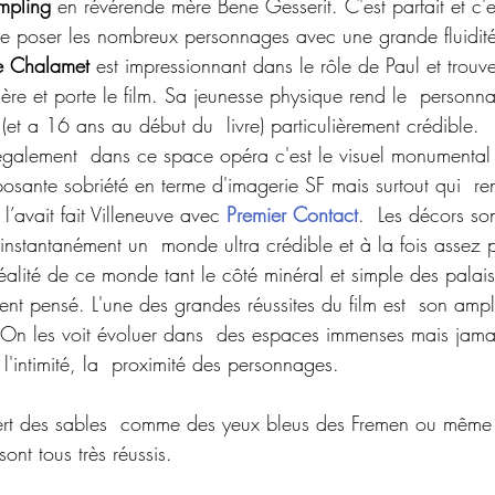
mpling
 en révérende mère Bene Gesserit. C'est parfait et c'e
de poser les nombreux personnages avec une grande fluidité 
e Chalamet
 est impressionnant dans le rôle de Paul et trouv
ière et porte le film. Sa jeunesse physique rend le  personn
(et a 16 ans au début du  livre) particulièrement crédible.
galement  dans ce space opéra c'est le visuel monumental 
posante sobriété en terme d'imagerie SF mais surtout qui  re
’avait fait Villeneuve avec
 Premier Contact
.  Les décors so
instantanément un  monde ultra crédible et à la fois assez
éalité de ce monde tant le côté minéral et simple des palais
nt pensé. L'une des grandes réussites du film est  son ample
On les voit évoluer dans  des espaces immenses mais jama
'intimité, la  proximité des personnages.
ert des sables  comme des yeux bleus des Fremen ou même 
ont tous très réussis.