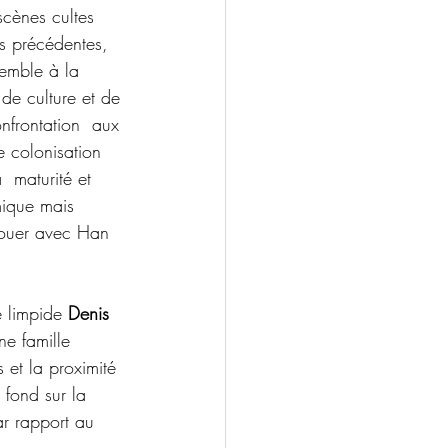
scènes cultes 
s précédentes, 
semble à la 
de culture et de 
nfrontation  aux 
e colonisation 
 maturité et 
mique mais 
enouer avec Han 
 limpide 
Denis 
ne famille 
 et la proximité 
 fond sur la 
ar rapport au 