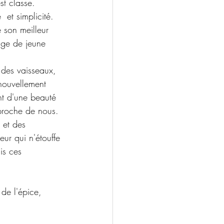
st classe. 
 et simplicité.
e son meilleur 
age de jeune 
des vaisseaux, 
nouvellement 
nt d'une beauté 
 proche de nous. 
 et des  
ur qui n'étouffe 
is ces 
de l'épice, 