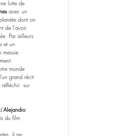
ne lutte de 
nes
 avec un 
planète dont on 
t de l'avoir  
e. Par ailleurs 
e et un 
n messie 
ement 
otre monde 
d'un grand récit 
réfléchir  sur 
d'
Alejandro 
is du film 
tes, il ne 