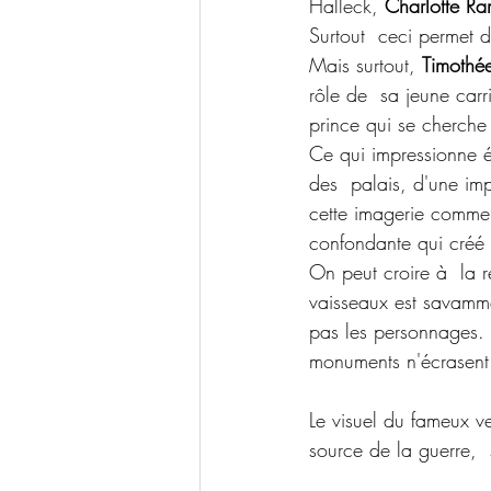
Halleck, 
Charlotte Ra
Surtout  ceci permet 
Mais surtout, 
Timothé
rôle de  sa jeune carr
prince qui se cherche 
Ce qui impressionne é
des  palais, d'une im
cette imagerie comme l
confondante qui créé 
On peut croire à  la r
vaisseaux est savamme
pas les personnages. 
monuments n'écrasent l
Le visuel du fameux v
source de la guerre,  s