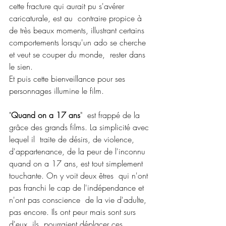
cette fracture qui aurait pu s'avérer 
caricaturale, est au  contraire propice à 
de très beaux moments, illustrant certains  
comportements lorsqu'un ado se cherche 
et veut se couper du monde,  rester dans 
le sien.
Et puis cette bienveillance pour ses 
personnages illumine le film.
"
Quand on a 17 ans
"  est frappé de la 
grâce des grands films. La simplicité avec 
lequel il  traite de désirs, de violence, 
d'appartenance, de la peur de l'inconnu  
quand on a 17 ans, est tout simplement 
touchante. On y voit deux êtres  qui n'ont 
pas franchi le cap de l'indépendance et 
n'ont pas conscience  de la vie d'adulte, 
pas encore. Ils ont peur mais sont surs 
d'eux, ils  pourraient déplacer ces 