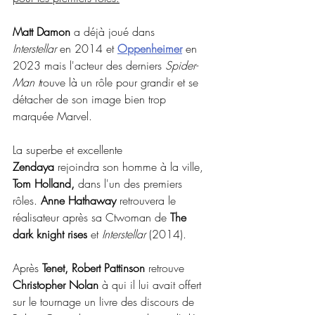
Matt Damon
 a déjà joué dans 
Interstellar
 en 2014 et 
Oppenheimer
 en 
2023 mais l'acteur des derniers 
Spider-
Man t
rouve là un rôle pour grandir et se 
détacher de son image bien trop 
marquée Marvel.
La superbe et excellente 
Zendaya
 rejoindra son homme à la ville, 
Tom Holland,
 dans l'un des premiers 
rôles. 
Anne Hathaway
 retrouvera le 
réalisateur après sa Ctwoman de 
The 
dark knight rises 
et 
Interstellar 
(2014).
Après
 Tenet, Robert Pattinson
 retrouve 
Christopher Nolan
 à qui il lui avait offert 
sur le tournage un livre des discours de 