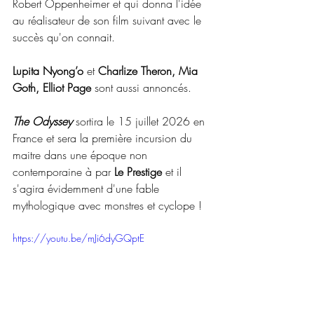
Robert Oppenheimer et qui donna l'idée 
au réalisateur de son film suivant avec le 
succès qu'on connait.
Lupita Nyong’o
 et 
Charlize Theron, Mia 
Goth, Elliot Page
 sont aussi annoncés.
The Odyssey
 sortira le 15 juillet 2026 en 
France et sera la première incursion du 
maitre dans une époque non 
contemporaine à par
 Le Prestige 
et il 
s'agira évidemment d'une fable 
mythologique avec monstres et cyclope !
https://youtu.be/mJi6dyGQptE