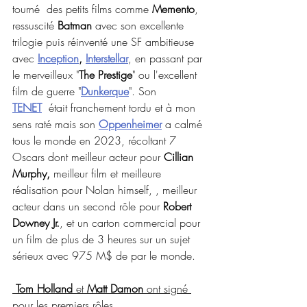
tourné  des petits films comme 
Memento
, 
ressuscité 
Batman
 avec son excellente 
trilogie puis réinventé une SF ambitieuse 
avec 
Inception
, 
Interstellar
, en passant par 
le merveilleux "
The Prestige
" ou l'excellent 
film de guerre "
Dunkerque
". Son 
TENET
  était franchement tordu et à mon 
sens raté mais son 
Oppenheimer
 a calmé 
tous le monde en 2023, récoltant 7 
Oscars dont meilleur acteur pour 
Cillian 
Murphy,
 meilleur film et meilleure 
réalisation pour Nolan himself, , meilleur 
acteur dans un second rôle pour 
Robert 
Downey Jr.
, et un carton commercial pour 
un film de plus de 3 heures sur un sujet 
sérieux avec 975 M$ de par le monde.
Tom Holland 
et 
Matt Damon
 ont signé 
pour les premiers rôles.