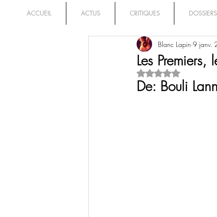
ACCUEIL
ACTUS
CRITIQUES
DOSSIERS
Blanc Lapin
9 janv.
Les Premiers, 
Noté NaN étoiles su
De: Bouli Lann