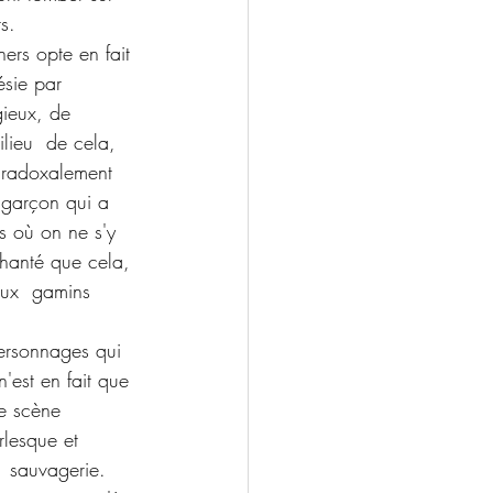
s.
ers opte en fait 
ésie par 
gieux, de 
lieu  de cela,
paradoxalement 
 garçon qui a  
s où on ne s'y 
chanté que cela, 
eux  gamins 
ersonnages qui 
'est en fait que 
e scène 
lesque et 
a  sauvagerie. 