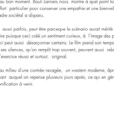
t au bon moment. Bouli Lanners nous  montre à quel point tou
 effort  particulier pour conserver une empathie et une bienve
adre sociétal a disparu.
aussi parfois, peut être parceque le scénario aurait mérité 
aire puisque ceci créé un sentiment curieux, à  l'image des 
ci peut aussi  désarçonner certains. Le film prend son temps
ses silences, qu'on remplit trop souvent, peuvent aussi  rebu
'exercice réussi et surtout,  original.
r au milieu d'une contrée ravagée,  un western moderne, âpre
hant  auquel on repense plusieurs jours après, ce qui en géné
ification à venir.