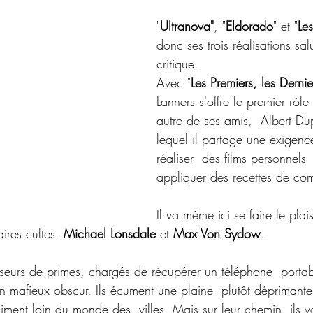
"
Ultranova"
, "
Eldorado
" et "
Le
donc ses trois réalisations sal
critique.
Avec "
Les Premiers, les Dernie
Lanners s'offre le premier rôl
autre de ses amis,  Albert Du
lequel il partage une exigenc
réaliser  des films personnels 
appliquer des recettes de co
Il va même ici se faire le pla
ires cultes, 
Michael Lonsdale
 et 
Max Von Sydow
.
asseurs de primes, chargés de récupérer un téléphone  portab
 mafieux obscur. Ils écument une plaine  plutôt déprimante
iment loin du monde des  villes. Mais sur leur chemin, ils v