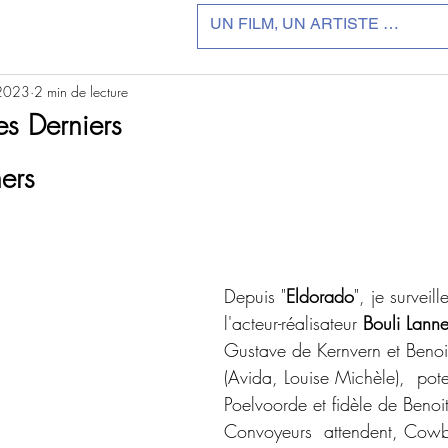
 2023
2 min de lecture
les Derniers
r 5.
ers
Depuis "
Eldorado
", je surveill
l'acteur-réalisateur 
Bouli Lanne
Gustave de Kernvern et Benoi
(Avida, Louise Michèle),  pot
Poelvoorde et fidèle de Benoi
Convoyeurs  attendent, Cowb