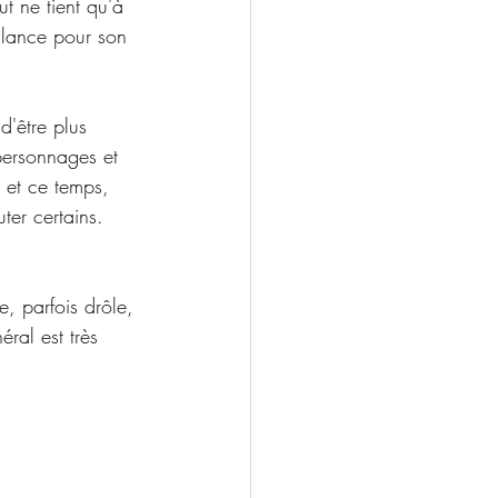
t ne tient qu'à 
illance pour son  
d'être plus  
personnages et 
 et ce temps, 
ter certains. 
, parfois drôle, 
ral est très 