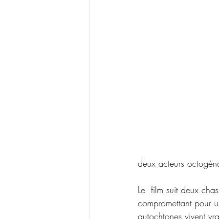
deux acteurs octogéna
Le  film suit deux ch
compromettant pour un
autochtones vivent vra