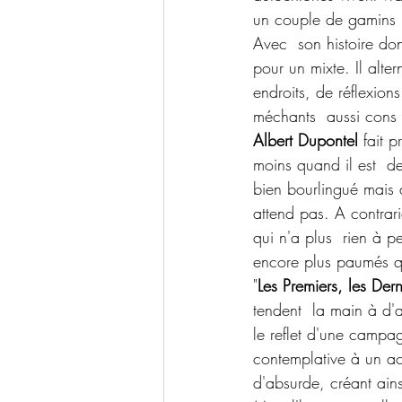
un couple de gamins  
Avec  son histoire don
pour un mixte. Il alte
endroits, de réflexion
méchants  aussi cons 
Albert Dupontel
 fait 
moins quand il est  d
bien bourlingué mais 
attend pas. A contrari
qui n'a plus  rien à 
encore plus paumés q
"
Les Premiers, les Dern
tendent  la main à d'a
le reflet d'une campa
contemplative à un ac
d'absurde, créant ainsi