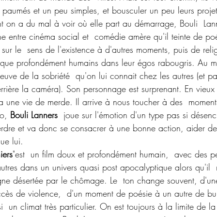
paumés et un peu simples, et bousculer un peu leurs projet
t on a du mal à voir où elle part au démarrage, Bouli  Lann
rne entre cinéma social et  comédie amère qu'il teinte de po
s sur le  sens de l'existence à d'autres moments, puis de reli
que profondément humains dans leur égos rabougris. Au mi
preuve de la sobriété  qu'on lui connait chez les autres (et 
errière la caméra). Son personnage est surprenant. En vieux
a une vie de merde. Il arrive à nous toucher à des  moment
o, 
Bouli Lanners
  joue sur l'émotion d'un type pas si désen
perdre et va donc se consacrer à une bonne action, aider d
ue lui.
iers
"est  un film doux et profondément humain,  avec des p
utres dans un univers quasi post apocalyptique alors qu'il  n
gne désertée par le chômage. Le  ton change souvent, d'un
cès de violence,  d'un moment de poésie à un autre de bur
  un climat très particulier. On est toujours à la limite de l