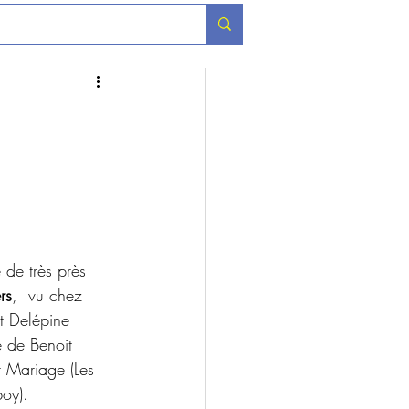
e de très près 
rs
,  vu chez 
t Delépine 
e de Benoit 
t Mariage (Les 
oy).