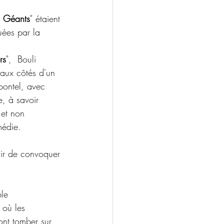
s Géants
" étaient 
uées par la 
rs
",  Bouli 
e aux côtés d'un 
pontel, avec 
e, à savoir 
 et non 
médie.
isir de convoquer 
le 
 où les 
ont tomber sur 