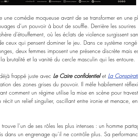
e une comédie moqueuse avant de se transformer en une p
ouages d’un pouvoir à bout de souffle. Derrière les sourires p
ère d’étouffement, où les éclats de violence surgissent sans
é de ceux qui pensent dominer le jeu. Dans ce système rongé
onges, deux femmes imposent une présence discrète mais ess
la brutalité et la vanité du cercle masculin qui les entoure.
 déjà frappé juste avec 
Le Caire confidentiel
et 
La Conspirat
ration des zones grises du pouvoir. Il mêle habilement réflexi
nt comment un régime utilise la mise en scène pour travesti
récit un relief singulier, oscillant entre ironie et menace, en
 trouve l’un de ses rôles les plus intenses : un homme parta
ris dans un engrenage qu’il ne contrôle plus. Sa performanc