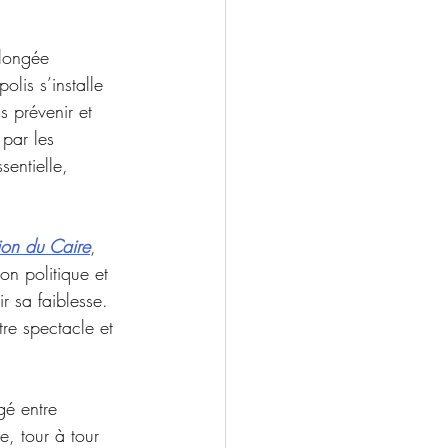
longée 
olis s’installe 
 prévenir et 
 par les 
entielle, 
ion du Caire
, 
on politique et 
r sa faiblesse. 
tre spectacle et 
gé entre 
e, tour à tour 