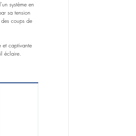
d’un système en 
ar sa tension 
e des coups de 
 et captivante 
l éclaire.