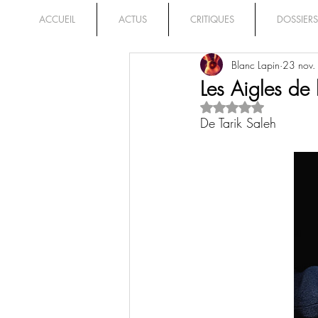
ACCUEIL
ACTUS
CRITIQUES
DOSSIERS
Blanc Lapin
23 nov
Les Aigles de
Noté NaN étoiles su
De Tarik Saleh