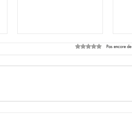
Noté 0 étoile sur 5.
Pas encore de
Rebuilding
Wak