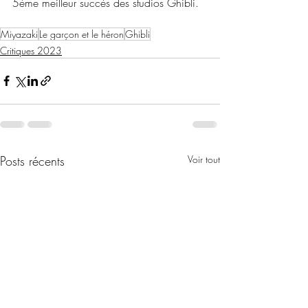
5ème meilleur succès des studios Ghibli.
Miyazaki
Le garçon et le héron
Ghibli
Critiques 2023
Posts récents
Voir tout