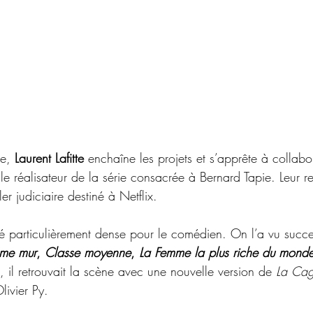
e, 
Laurent Lafitte
 enchaîne les projets et s’apprête à collab
 le réalisateur de la série consacrée à Bernard Tapie. Leur re
ler judiciaire destiné à Netflix.
 particulièrement dense pour le comédien. On l’a vu succe
ème mur
, 
Classe moyenne
, 
La Femme la plus riche du mond
, il retrouvait la scène avec une nouvelle version de 
La Cag
livier Py.