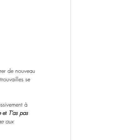
orer de nouveau 
trouvailles se 
ssivement à 
e
 et 
T’as pas 
e aux 