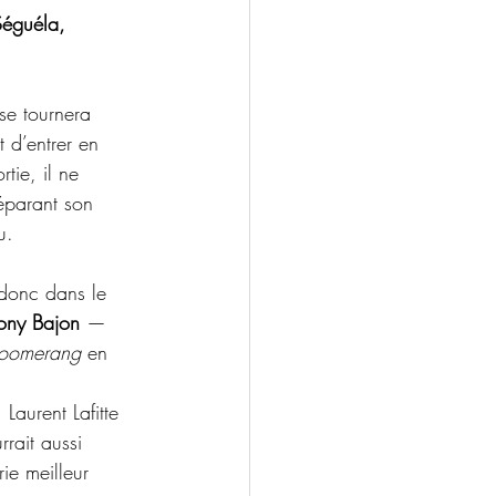
Séguéla, 
se tournera 
 d’entrer en 
tie, il ne 
éparant son 
u.
 donc dans le 
ony Bajon
 — 
oomerang
 en 
aurent Lafitte 
rrait aussi 
ie meilleur 