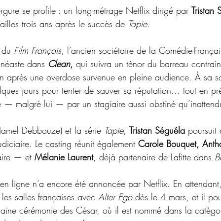
rgure se profile : un long-métrage Netflix dirigé par 
Tristan 
ailles trois ans après le succès de 
Tapie
.
 du 
Film Français
, l’ancien sociétaire de la Comédie-Françai
inéaste dans 
Clean
,
 qui suivra un ténor du barreau contraint
on après une overdose survenue en pleine audience. À sa sor
ques jours pour tenter de sauver sa réputation… tout en pr
 — malgré lui — par un stagiaire aussi obstiné qu’inattend
Jamel Debbouze) et la série 
Tapie
, 
Tristan Séguéla
 poursuit
udiciaire. Le casting réunit également 
Carole Bouquet, Anth
aire — et 
Mélanie Laurent
, déjà partenaire de Lafitte dans 
B
n ligne n’a encore été annoncée par Netflix. En attendant, L
les salles françaises avec 
Alter Ego
 dès le 4 mars, et il pou
chaine cérémonie des César, où il est nommé dans la catégor