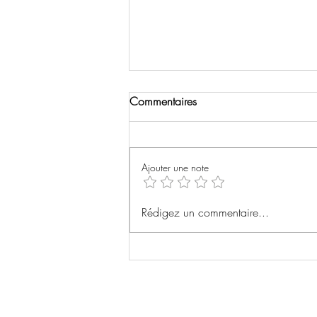
Commentaires
Ajouter une note
Selena Gomez dans un
Rédigez un commentaire...
western fleuve de Brady Corbet
(The Brutalist)