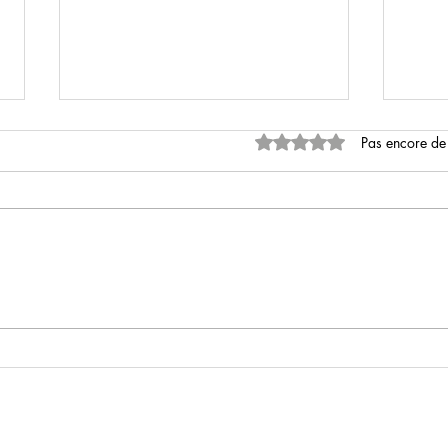
Noté 0 étoile sur 5.
Pas encore de
Ba de l'adaptation "Les Maîtres
Ba de
de l’Univers" d'après les jouets
nouv
Matel