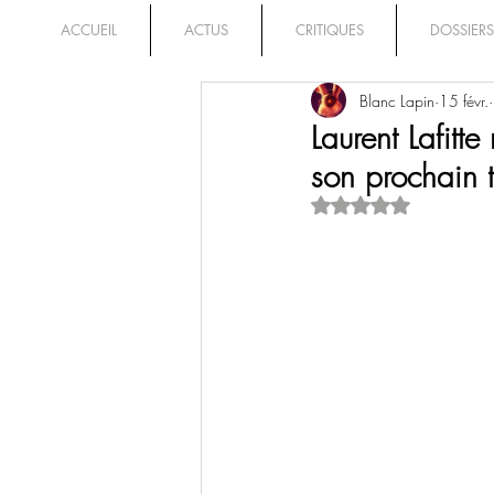
ACCUEIL
ACTUS
CRITIQUES
DOSSIERS
Blanc Lapin
15 févr.
Laurent Lafitte
son prochain th
Noté NaN étoiles su