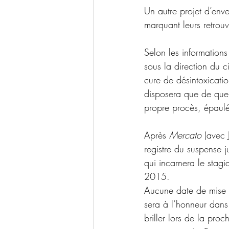
Un autre projet d’enve
marquant leurs retrouv
Selon les informations
sous la direction du c
cure de désintoxicati
disposera que de quel
propre procès, épaulé
Après 
Mercato
 (avec 
registre du suspense j
qui incarnera le stagi
2015.
Aucune date de mise e
sera à l’honneur dans 
briller lors de la pro