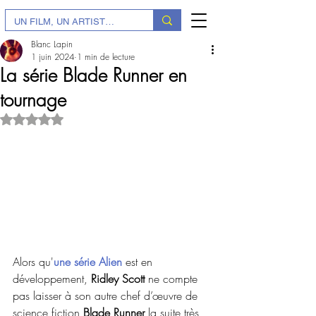
Blanc Lapin
1 juin 2024
1 min de lecture
La série Blade Runner en
tournage
Noté NaN étoiles sur 5.
Alors qu'
une série Alien
 est en 
développement, 
Ridley Scott
 ne compte 
pas laisser à son autre chef d’œuvre de 
science fiction 
Blade Runner
 la suite très 