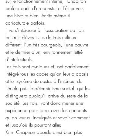
sur le fonctionnement interne,  Chapiron 
préfère partir d'un constat et l'étirer vers 
une histoire bien  écrite même si 
caricaturale parfois.
Il va s'intéresser à  l'association de trois 
brillants élèves issus de trois milieux  
différent, l'un très bourgeois, l'une pauvre 
et le derrnier d'un  environnement lettré 
d'intellectuels.
Les trois sont cyniques et  ont parfaitement 
intégré tous les codes qu'on leur a appris 
et le  système de castes à l'intérieur de 
l'école puis le déterminisme social  qui les 
distinguera quoiqu'il arrive du reste de la 
société. Les trois  vont donc mener une 
expérience pour jouer avec les concepts 
qu'on leur a  inculqués et savoir comment 
et jusqu'où ils pourront aller.
Kim  Chapiron aborde ainsi bien plus 