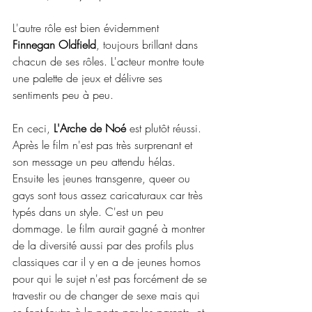
L'autre rôle est bien évidemment  
Finnegan Oldfield
, toujours brillant dans 
chacun de ses rôles. L'acteur montre toute 
une palette de jeux et délivre ses 
sentiments peu à peu.
En ceci, 
L'Arche de Noé
 est plutôt réussi. 
Après le film n'est pas très surprenant et 
son message un peu attendu hélas. 
Ensuite les jeunes transgenre, queer ou 
gays sont tous assez caricaturaux car très 
typés dans un style. C'est un peu 
dommage. Le film aurait gagné à montrer 
de la diversité aussi par des profils plus 
classiques car il y en a de jeunes homos 
pour qui le sujet n'est pas forcément de se 
travestir ou de changer de sexe mais qui 
se font foutre à la porte par les parents, et 