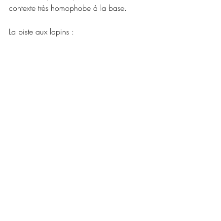
contexte très homophobe à la base.
La piste aux lapins :
Finnegan Oldfield
L'Arche de Noé
Valérie Lermercier
Critiques 2023
Posts récents
Voir tout