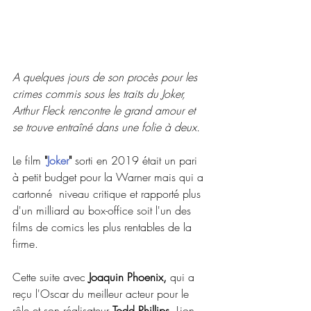
A quelques jours de son procès pour les 
crimes commis sous les traits du Joker, 
Arthur Fleck rencontre le grand amour et 
se trouve entraîné dans une folie à deux.
Le film
 "
Joker
" 
sorti en 2019 était un pari 
à petit budget pour la Warner mais qui a 
cartonné  niveau critique et rapporté plus 
d'un milliard au box-office soit l'un des 
films de comics les plus rentables de la 
firme.
Cette suite avec
 Joaquin Phoenix, 
qui a 
reçu l'Oscar du meilleur acteur pour le 
rôle et son réalisateur
 Todd Phillips,
 Lion 