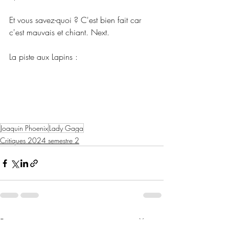
Et vous savez-quoi ? C'est bien fait car 
c'est mauvais et chiant. Next.
La piste aux Lapins :
Joaquin Phoenix
Lady Gaga
Critiques 2024 semestre 2
Posts récents
Voir tout