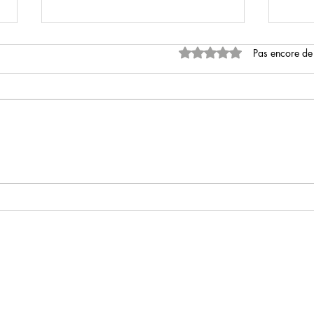
Noté 0 étoile sur 5.
Pas encore de
Ba de "Digger" d'Alejandro G.
Casey
Iñárritu (Birdman, The Revenant)
réali
avec Tom Cruise
Mend
Nick