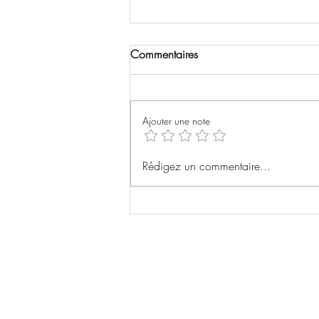
Commentaires
Ajouter une note
La fusion Warner/Paramount
Rédigez un commentaire...
repoussée grâce à la
mobilisation de 12 Etats
américains