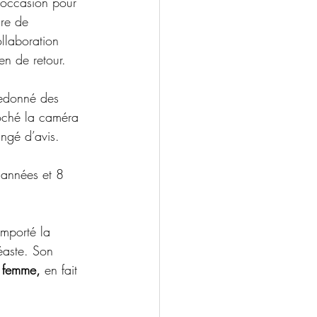
l’occasion pour 
are de 
llaboration 
ien de retour.
edonné des 
roché la caméra 
ngé d’avis.
s années et 8 
mporté la 
éaste. Son 
e femme,
 en fait 