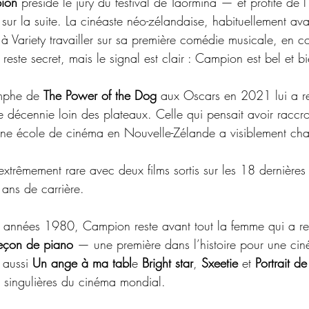
ion
 préside le jury du festival de Taormina — et profite de 
 sur la suite. La cinéaste néo-zélandaise, habituellement av
à Variety travailler sur sa première comédie musicale, en co
 reste secret, mais le signal est clair : Campion est bel et b
omphe de 
The Power of the Dog 
aux Oscars en 2021 lui a r
ne décennie loin des plateaux. Celle qui pensait avoir racc
une école de cinéma en Nouvelle-Zélande a visiblement cha
 extrêmement rare avec deux films sortis sur les 18 dernière
 ans de carrière.
es années 1980, Campion reste avant tout la femme qui a re
eçon de piano
 — une première dans l’histoire pour une cin
aussi 
Un ange à ma tabl
e 
Bright star
, 
Sxeetie
 et 
Portrait d
s singulières du cinéma mondial.