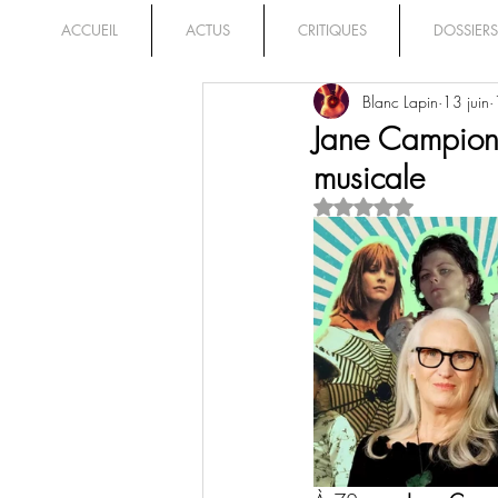
ACCUEIL
ACTUS
CRITIQUES
DOSSIERS
Blanc Lapin
13 juin
Jane Campion 
musicale
Noté NaN étoiles su