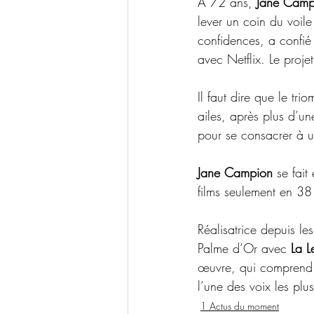
À 72 ans, 
Jane Camp
lever un coin du voile
confidences, a confié 
avec Netflix. Le projet
Il faut dire que le tri
ailes, après plus d’u
pour se consacrer à 
Jane Campion
 se fait
films seulement en 38
Réalisatrice depuis l
Palme d’Or avec 
La L
œuvre, qui comprend 
l’une des voix les plu
1 Actus du moment