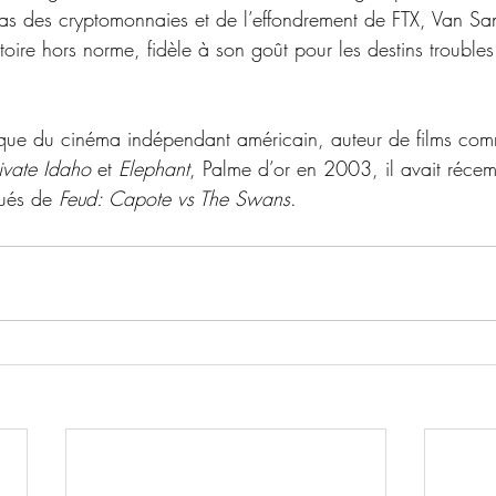
 as des cryptomonnaies et de l’effondrement de FTX, Van San
toire hors norme, fidèle à son goût pour les destins troubles 
ique du cinéma indépendant américain, auteur de films co
vate Idaho
 et 
Elephant
, Palme d’or en 2003, il avait réce
lués de 
Feud: Capote vs The Swans
.