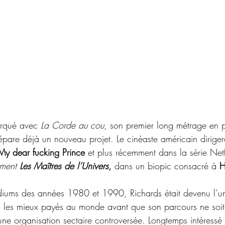
arqué avec 
La Corde au cou
, son premier long métrage en p
épare déjà un nouveau projet. Le cinéaste américain diriger
My dear fucking Prince
 et plus récemment dans la série Netf
ement
 Les Maîtres de l’Univers
, 
dans un biopic consacré à 
H
diums des années 1980 et 1990, Richards était devenu l’u
 les mieux payés au monde avant que son parcours ne soit
ne organisation sectaire controversée. Longtemps intéressé p