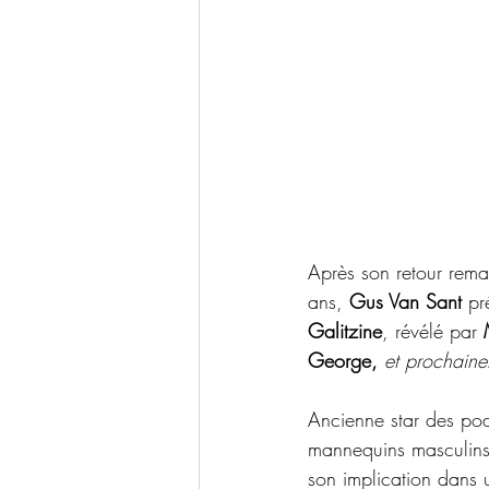
Après son retour rem
ans, 
Gus Van Sant
 pr
Galitzine
, révélé par 
George, 
et prochain
Ancienne star des po
mannequins masculins
son implication dans u