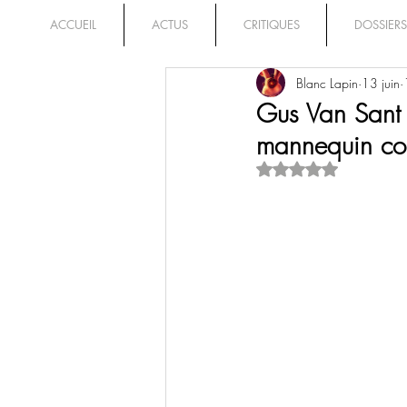
ACCUEIL
ACTUS
CRITIQUES
DOSSIERS
Blanc Lapin
13 juin
Gus Van Sant 
mannequin con
Noté NaN étoiles su