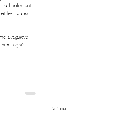
t a finalement 
et les figures 
mme 
Drugstore 
mment signé 
Voir tout