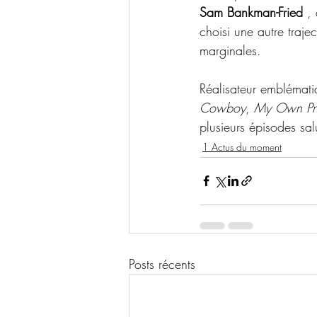
Sam Bankman-Fried
 ,
choisi une autre trajec
marginales. 
Réalisateur emblémat
Cowboy
, 
My Own Pri
plusieurs épisodes sa
1 Actus du moment
Posts récents