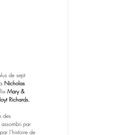
lus de sept 
a 
Nicholas 
lix 
Mary & 
oyt Richards. 
n des 
 assombri par 
ar l’histoire de 