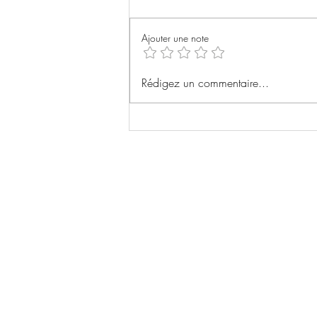
Ajouter une note
Sam Esmail (Mr Robot) se
Rédigez un commentaire...
tourne vers la Sf avec Glen
Powell