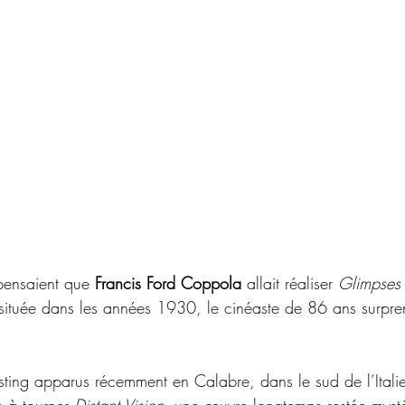
ensaient que 
Francis Ford Coppola
 allait réaliser 
Glimpses
située dans les années 1930, le cinéaste de 86 ans surpre
ing apparus récemment en Calabre, dans le sud de l’Italie
e à tourner 
Distant Vision
, une œuvre longtemps restée myst