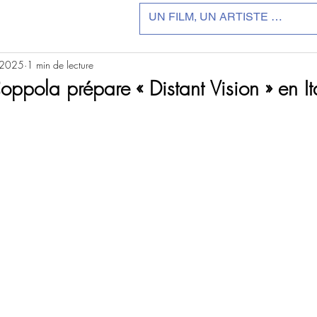
 2025
1 min de lecture
oppola prépare « Distant Vision » en It
r 5.