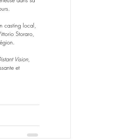
ours.
n casting local, 
ttorio Storaro, 
région.
istant Vision
, 
ssante et 