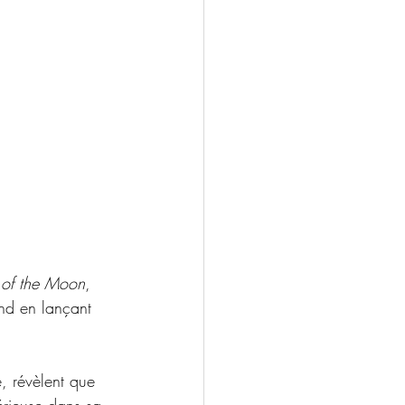
 of the Moon
, 
nd en lançant 
, révèlent que 
érieuse dans sa 