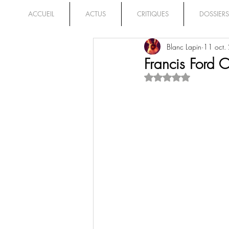
ACCUEIL
ACTUS
CRITIQUES
DOSSIERS
Blanc Lapin
11 oct.
Francis Ford C
Noté NaN étoiles su