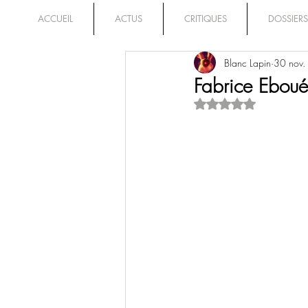
ACCUEIL
ACTUS
CRITIQUES
DOSSIERS
Blanc Lapin
30 nov
Fabrice Eboué
Noté NaN étoiles su