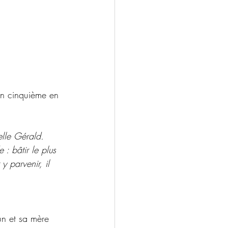
son cinquième en 
elle Gérald. 
: bâtir le plus 
 parvenir, il 
un et sa mère 