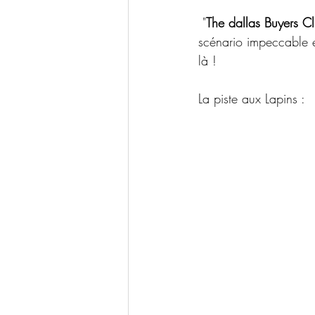
 "
The dallas Buyers C
scénario impeccable et
là !
La piste aux Lapins :