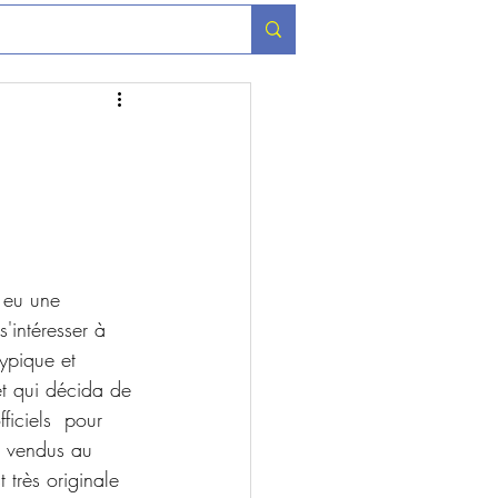
 eu une 
'intéresser à 
ypique et 
et qui décida de 
ficiels  pour 
s vendus au 
t très originale 