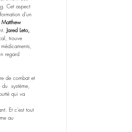
ng. Cet aspect 
sformation d'un 
 Matthew 
nt. 
Jared Leto,
al, trouve 
de médicaments, 
un regard 
ire de combat et 
e du  système, 
butté qui va 
t. Et c'est tout 
ême au  