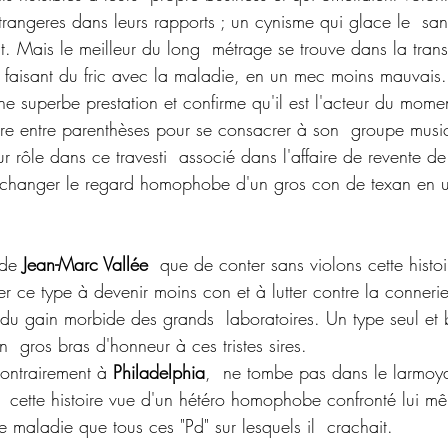
étrangeres dans leurs rapports ; un cynisme qui glace le  sa
t. Mais le meilleur du long  métrage se trouve dans la tran
  faisant du fric avec la maladie, en un mec moins mauvais.
une superbe prestation et confirme qu'il est l'acteur du mome
ière entre parenthèses pour se consacrer à son  groupe music
ur rôle dans ce travesti  associé dans l'affaire de revente 
e  changer le regard homophobe d'un gros con de texan en 
 de 
Jean-Marc Vallée
  que de conter sans violons cette histo
r ce type à devenir moins con et à lutter contre la conneri
t du gain morbide des grands  laboratoires. Un type seul et 
un  gros bras d'honneur à ces tristes sires.
contrairement à 
Philadelphia
,  ne tombe pas dans le larmoyan
er  cette histoire vue d'un hétéro homophobe confronté lui m
me maladie que tous ces "Pd" sur lesquels il  crachait.