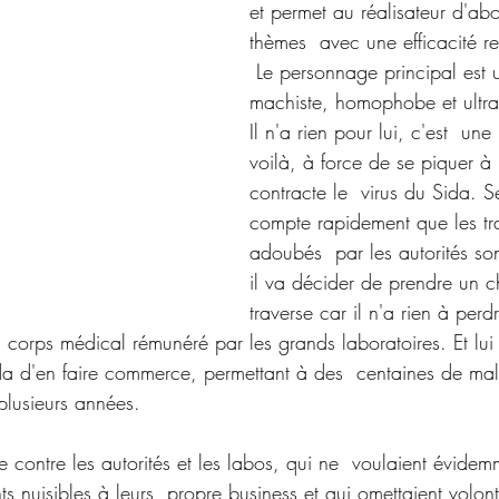
et permet au réalisateur d'abo
thèmes  avec une efficacité r
 Le personnage principal est un texan  
machiste, homophobe et ultra
Il n'a rien pour lui, c'est  un
voilà, à force de se piquer à l
contracte le  virus du Sida. S
compte rapidement que les tr
adoubés  par les autorités son
il va décider de prendre un 
traverse car il n'a rien à perd
un corps médical rémunéré par les grands laboratoires. Et lui
ida d'en faire commerce, permettant à des  centaines de ma
plusieurs années.
tte contre les autorités et les labos, qui ne  voulaient évide
nts nuisibles à leurs  propre business et qui omettaient volon