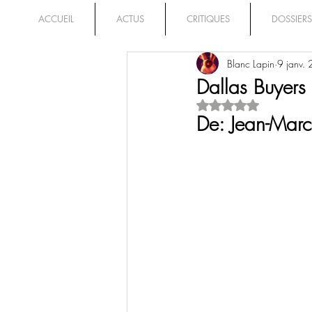
ACCUEIL
ACTUS
CRITIQUES
DOSSIERS
Blanc Lapin
9 janv.
Dallas Buyers
Noté NaN étoiles su
De: Jean-Marc