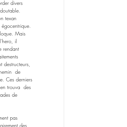
rder divers 
edoutable.
 égocentrique. 
e loque. Mais 
'hero, il 
e rendant 
aitements 
t destructeurs, 
chemin  de 
re. Ces derniers 
 en trouva  des 
lades de 
mment pas 
tairement des 